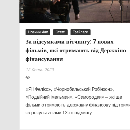
Новини кіно
Статті
Трейлери
За підсумками пітчингу: 7 нових
фільмів, які отримають від Держкіно
фінансування
12 Липня 2020
«Я і Фелікс», «Чорнобильський Робінзон»,
«Подвійний імельман», «Самородки» – які ще
фільми отримають державну фінансову підтрим
за результатами 13-го підчингу.