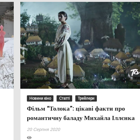
Новини кіно
Статті
Трейлери
Фільм “Толока”: цікаві факти про
романтичну баладу Михайла Іллєнка
20 Серпня 2020