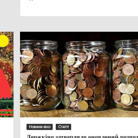
Новини кіно
Статті
Держкіно затвердило оновлений розпод