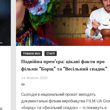
Новини кіно
Статті
Подвійна прем’єра: цікаві факти про
фільми “Борщ” та “Весільний спадок”
14 Жовтня 2020
Сьогодні в національний прокат виходять
документальні фільми виробництва FILM.UA Gro
«Борщ» та «Весільний спадок» – їх покажуть в
га