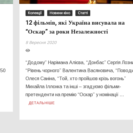
Колекції
Новини кіно
Статті
12 фільмів, які Україна висувала на
“Оскар” за роки Незалежності
8 Вересня 2020
“Додому” Нарімана Алієва, “Донбас” Сергія Лозни
 50
“Рівень чорного” Валентина Васяновича, “Повод
Олеся Саніна, “Той, хто пройшов крізь вогонь”
Михайла Іллєнка та інші – згадуємо фільми-
претенденти на премію “Оскар” у номінації …
ДЕТАЛЬНІШЕ