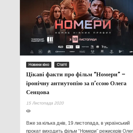
Новини кіно
Статті
Цікаві факти про фільм “Номери” –
іронічну антиутопію за п’єсою Олега
Сенцова
15 Листопада 2020
Вже за кілька днів, 19 листопада, в український
прокат виходить фільм “Номери” режисерів Оле