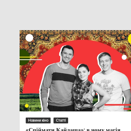
Новини кіно
Статті
«Спіймати Кайдаша»: в чому магія