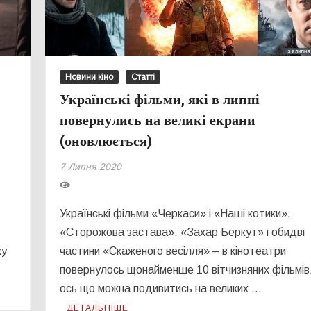
Новини кіно
Статті
Українські фільми, які в липні
повернулись на великі екрани
(оновлюється)
7 Липня 2020
Українські фільми «Черкаси» і «Наші котики»,
«Сторожова застава», «Захар Беркут» і обидві
ку
частини «Скаженого весілля» – в кінотеатри
повернулось щонайменше 10 вітчизняних фільмів.
ось що можна подивитись на великих …
ДЕТАЛЬНІШЕ