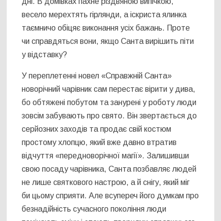
дні. В домівках пахне різдвяною випічкою,
весело мерехтять гірлянди, а іскриста ялинка
таємничо обіцяє виконання усіх бажань. Проте
чи справдяться вони, якщо Санта вирішить піти
у відставку?
У переплетенні новел «Справжній Санта»
новорічний чарівник сам перестає вірити у дива,
бо обтяжені побутом та занурені у роботу люди
зовсім забувають про свято. Він звертається до
серйозних заходів та продає свій костюм
простому хлопцю, який вже давно втратив
відчуття «передноворічної магії». Залишивши
свою посаду чарівника, Санта позбавляє людей
не лише святкового настрою, а й снігу, який міг
би цьому сприяти. Але всупереч його думкам про
безнадійність сучасного покоління люди