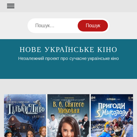
Перейти
до
вмісту
Пошук
НОВЕ УКРАЇНСЬКЕ КІНО
Незалежний проект про сучасне українське кіно