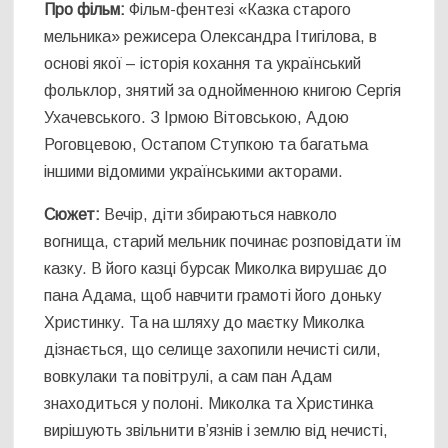
Про фільм:
Фільм-фентезі «Казка старого
мельника» режисера Олександра Ітигілова, в
основі якої – історія кохання та український
фольклор, знятий за однойменною книгою Сергія
Ухачевського. З Ірмою Вітовською, Адою
Роговцевою, Остапом Ступкою та багатьма
іншими відомими українськими акторами.
Сюжет:
Вечір, діти збираються навколо
вогнища, старий мельник починає розповідати їм
казку. В його казці бурсак Миколка вирушає до
пана Адама, щоб навчити грамоті його доньку
Христинку. Та на шляху до маєтку Миколка
дізнається, що селище захопили нечисті сили,
вовкулаки та повітрулі, а сам пан Адам
знаходиться у полоні. Миколка та Христинка
вирішують звільнити в’язнів і землю від нечисті,