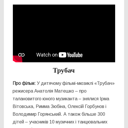
Трубач
Про фільм:
У дитячому фільмі-мюзиклі «Трубач»
режисера Анатолія Матешко – про
талановитого юного музиканта – знялися Ірма
Вітовська, Римма Зюбіна, Олексій Горбунов і
Володимир Горянський. А також більше 300
дітей – учасників 10 музичних і танцювальних