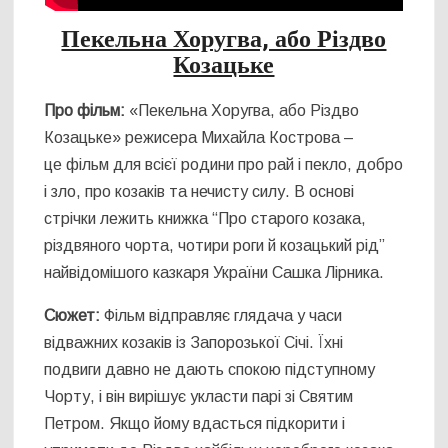
Пекельна Хоругва, або Різдво
Козацьке
Про фільм:
«Пекельна Хоругва, або Різдво
Козацьке» режисера Михайла Кострова –
це фільм для всієї родини про рай і пекло, добро
і зло, про козаків та нечисту силу. В основі
стрічки лежить книжка “Про старого козака,
різдвяного чорта, чотири роги й козацький рід”
найвідомішого казкаря України Сашка Лірника.
Сюжет:
Фільм відправляє глядача у часи
відважних козаків із Запорозької Січі. Їхні
подвиги давно не дають спокою підступному
Чорту, і він вирішує укласти парі зі Святим
Петром. Якщо йому вдасться підкорити і