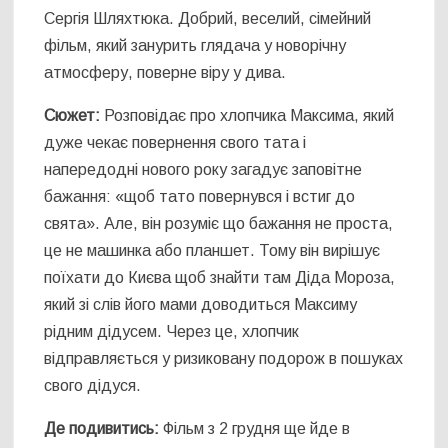
Сергія Шляхтюка. Добрий, веселий, сімейний
фільм, який занурить глядача у новорічну
атмосферу, поверне віру у дива.
Сюжет:
Розповідає про хлопчика Максима, який
дуже чекає повернення свого тата і
напередодні нового року загадує заповітне
бажання: «щоб тато повернувся і встиг до
свята». Але, він розуміє що бажання не проста,
це не машинка або планшет. Тому він вирішує
поїхати до Києва щоб знайти там Діда Мороза,
який зі слів його мами доводиться Максиму
рідним дідусем. Через це, хлопчик
відправляється у ризиковану подорож в пошуках
свого дідуся.
Де подивитись:
Фільм з 2 грудня ще йде в