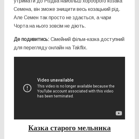
утримати до Різдва найбільш хороброго козака
Семена, він зможе знищити весь козацький рід.
Але Семен так просто не здається, а чари
Чорта на нього зовсім не діють.
Де подивитись:
Сімейний фільм-казка доступний
для перегляду онлайн на Takflix.
Казка старого мельника