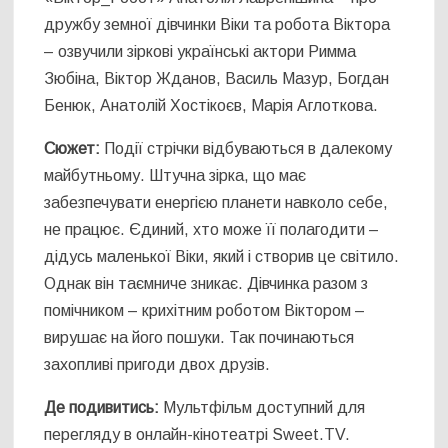
дружбу земної дівчинки Віки та робота Віктора
– озвучили зіркові українські актори Римма
Зюбіна, Віктор Жданов, Василь Мазур, Богдан
Бенюк, Анатолій Хостікоєв, Марія Аглоткова.
Сюжет:
Події стрічки відбуваються в далекому
майбутньому. Штучна зірка, що має
забезпечувати енергією планети навколо себе,
не працює. Єдиний, хто може її полагодити –
дідусь маленької Віки, який і створив це світило.
Однак він таємниче зникає. Дівчинка разом з
помічником – крихітним роботом Віктором –
вирушає на його пошуки. Так починаються
захопливі пригоди двох друзів.
Де подивитись:
Мультфільм доступний для
перегляду в онлайн-кінотеатрі Sweet.TV.