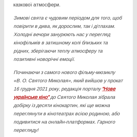
казкової атмосфери.
Зимові свята є чудовим періодом для того, щоб
повірити в дива, як дорослим, так і дітлахам.
Холодні вечори занурюють нас у перегляд
кінофільмів в затишному колі близьких та
рідних, зберігаючи теплу атмосферу та
позитивні новорічні емоції.
Починаючи з самого нового фільму-мюзиклу
«В. О. Святого Миколая», який вийшов у прокат
16 грудня 2021 року, редакція порталу
“Нове
українське кіно”
до Святого Миколая зібрала
добірку із десяти кінокартин,
які ще можна
переглянути в кінотеатрах всією родиною, або
подивитися на онлайн-платформах. Гарного
перегляду!