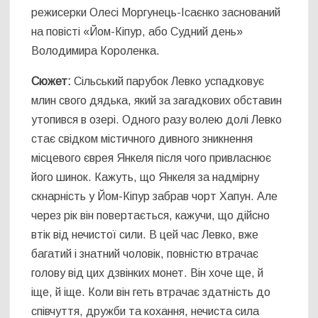
режисерки Олесі Моргунець-Ісаєнко заснований
на повісті «Йом-Кіпур, або Судний день»
Володимира Короленка.
Сюжет:
Сільський парубок Левко успадковує
млин свого дядька, який за загадкових обставин
утопився в озері. Одного разу волею долі Левко
стає свідком містичного дивного зникнення
місцевого єврея Янкеля після чого привласнює
його шинок. Кажуть, що Янкеля за надмірну
скнарність у Йом-Кіпур забрав чорт Хапун. Але
через рік він повертається, кажучи, що дійсно
втік від нечистої сили. В цей час Левко, вже
багатий і знатний чоловік, повністю втрачає
голову від цих дзвінких монет. Він хоче ще, й
іще, й іще. Коли він геть втрачає здатність до
співчуття, дружби та кохання, нечиста сила