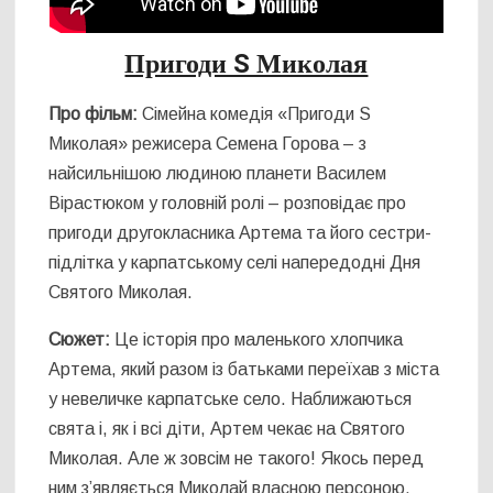
Пригоди S Миколая
Про фільм:
Сімейна комедія «Пригоди S
Миколая» режисера Семена Горова – з
найсильнішою людиною планети Василем
Вірастюком у головній ролі – розповідає про
пригоди другокласника Артема та його сестри-
підлітка у карпатському селі напередодні Дня
Святого Миколая.
Сюжет:
Це історія про маленького хлопчика
Артема, який разом із батьками переїхав з міста
у невеличке карпатське село. Наближаються
свята і, як і всі діти, Артем чекає на Святого
Миколая. Але ж зовсім не такого! Якось перед
ним з’являється Миколай власною персоною,