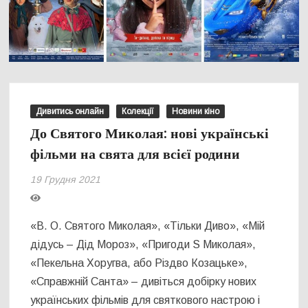
Дивитись онлайн
Колекції
Новини кіно
До Святого Миколая: нові українські
фільми на свята для всієї родини
19 Грудня 2021
«В. О. Святого Миколая», «Тільки Диво», «Мій
дідусь – Дід Мороз», «Пригоди S Миколая»,
«Пекельна Хоругва, або Різдво Козацьке»,
«Справжній Санта» – дивіться добірку нових
українських фільмів для святкового настрою і