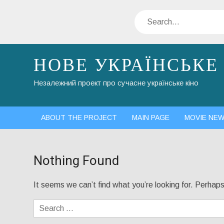
Skip
Search
to
content
НОВЕ УКРАЇНСЬКЕ
Незалежний проект про сучасне українське кіно
ABOUT THE PROJECT
MAIN PAGE
MOVIE NE
Nothing Found
It seems we can’t find what you’re looking for. Perhap