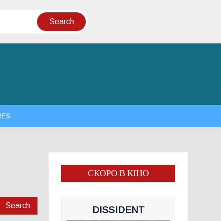
RES
СКОРО В КІНО
Search
DISSIDENT
for: