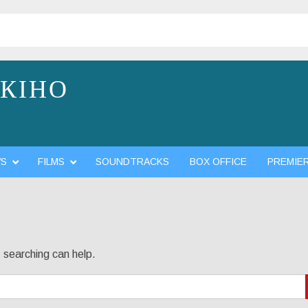
 КІНО
WS
FILMS
SOUNDTRACKS
BOX OFFICE
PREMIE
s searching can help.