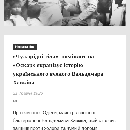
Новини кіно
«Чужорідні тіла»: номінант на
«Оскар» екранізує історію
українського вченого Вальдемара
Хавкіна
21 Травня 2026
Про вченого з Одеси, майстра світової
бактеріології Вальдемара Хавкіна, який створив
вакцини проти холери та чуми й допоміг