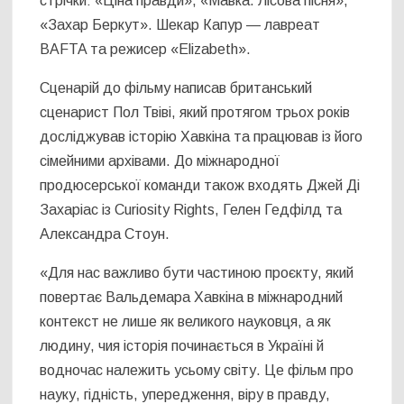
стрічки: «Ціна правди», «Мавка. Лісова пісня»,
«Захар Беркут». Шекар Капур — лавреат
BAFTA та режисер «Elizabeth».
Сценарій до фільму написав британський
сценарист Пол Твіві, який протягом трьох років
досліджував історію Хавкіна та працював із його
сімейними архівами. До міжнародної
продюсерської команди також входять Джей Ді
Захаріас із Curiosity Rights, Гелен Гедфілд та
Александра Стоун.
«Для нас важливо бути частиною проєкту, який
повертає Вальдемара Хавкіна в міжнародний
контекст не лише як великого науковця, а як
людину, чия історія починається в Україні й
водночас належить усьому світу. Це фільм про
науку, гідність, упередження, віру в правду,