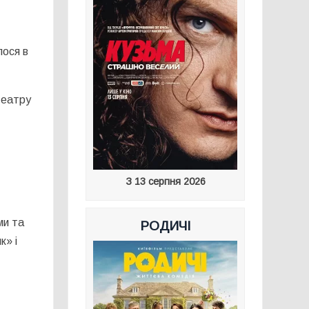
лося в
театру
З 13 серпня 2026
ми та
РОДИЧІ
к» і