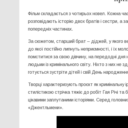
Фільм складається з чотирьох новел. Кожна част
розповідають історію двох братів і сестри, а 
попередніх частинах.
За сюжетом, старший брат – діджей, у якого ве
до якої постійно липнуть неприємності, і їх м
помститися за свою дівчину, на передодні дня 
людьми із кримінального світу. Ніхто з них не 
готується зустріти дітей і свій День народженн
Творці характеризують проєкт як кримінальну 
стилістикою стрічка тяжіє до робіт Гая Річі та 
цікавими заплутаними історіями. Серед головни
«Джентльмени».