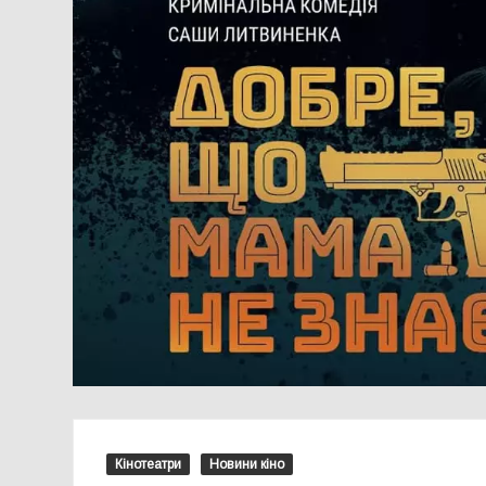
Кінотеатри
Новини кіно