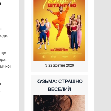
а
в
годи,
о що
ера,
З 22 жовтня 2026
мічної
КУЗЬМА: СТРАШНО
а
ВЕСЕЛИЙ
.