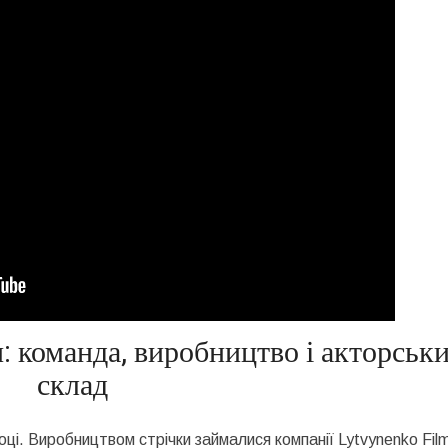
: команда, виробництво і акторськ
склад
і. Виробництвом стрічки займалися компанії Lytvynenko Fil