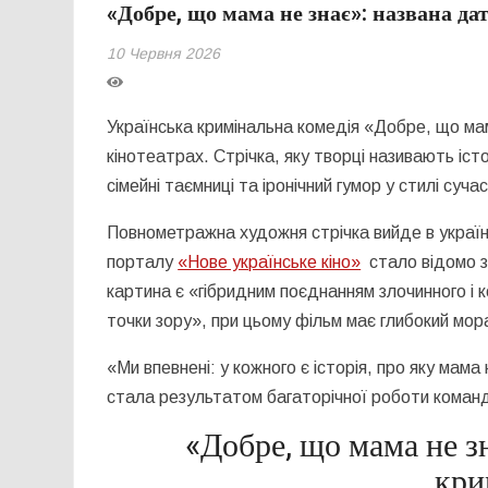
«Добре, що мама не знає»: названа д
10 Червня 2026
Українська кримінальна комедія «Добре, що ма
кінотеатрах. Стрічка, яку творці називають істо
сімейні таємниці та іронічний гумор у стилі суча
Повнометражна художня стрічка вийде в українс
порталу
«Нове українське кіно»
стало відомо з
картина є «гібридним поєднанням злочинного і к
точки зору», при цьому фільм має глибокий мор
«Ми впевнені: у кожного є історія, про яку мам
стала результатом багаторічної роботи команд
«Добре, що мама не зн
кри