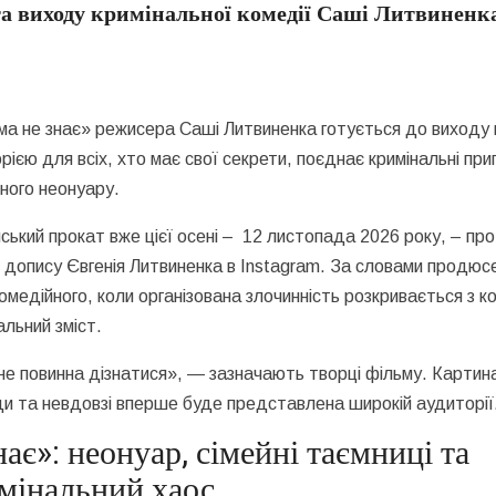
ата виходу кримінальної комедії Саші Литвиненк
ма не знає» режисера Саші Литвиненка готується до виходу 
рією для всіх, хто має свої секрети, поєднає кримінальні при
сного неонуару.
ький прокат вже цієї осені – 12 листопада 2026 року, – пр
 допису Євгенія Литвиненка в Instagram. За словами продюс
омедійного, коли організована злочинність розкривається з ко
альний зміст.
а не повинна дізнатися», — зазначають творці фільму. Картин
и та невдовзі вперше буде представлена широкій аудиторії
ає»: неонуар, сімейні таємниці та
мінальний хаос