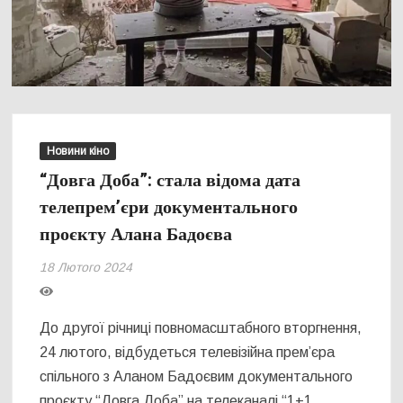
Новини кіно
“Довга Доба”: стала відома дата
телепрем’єри документального
проєкту Алана Бадоєва
18 Лютого 2024
До другої річниці повномасштабного вторгнення,
24 лютого, відбудеться телевізійна прем’єра
спільного з Аланом Бадоєвим документального
проєкту “Довга Доба” на телеканалі “1+1