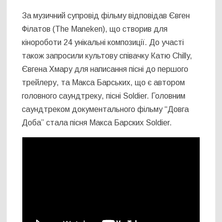
За музичний супровід фільму відповідав Євген
Філатов (The Maneken), що створив для
кінороботи 24 унікальні композиції. До участі
також запросили культову співачку Катю Chilly,
Євгена Хмару для написання пісні до першого
трейлеру, та Макса Барських, що є автором
головного саундтреку, пісні Soldier. Головним
саундтреком документального фільму “Довга
Доба” стала пісня Макса Барских Soldier.