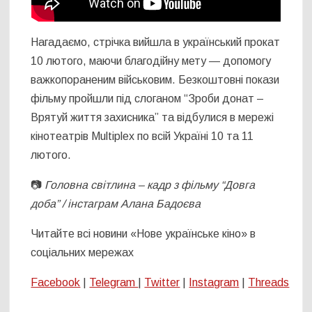
Нагадаємо, стрічка вийшла в український прокат
10 лютого, маючи благодійну мету — допомогу
важкопораненим військовим. Безкоштовні покази
фільму пройшли під слоганом “Зроби донат –
Врятуй життя захисника” та відбулися в мережі
кінотеатрів Multiplex по всій Україні 10 та 11
лютого.
📷
Головна світлина – кадр з фільму “Довга
доба” / інстаграм Алана Бадоєва
Читайте всі новини «Нове українське кіно» в
соціальних мережах
Facebook
|
Telegram
|
Twitter
|
Instagram
|
Threads