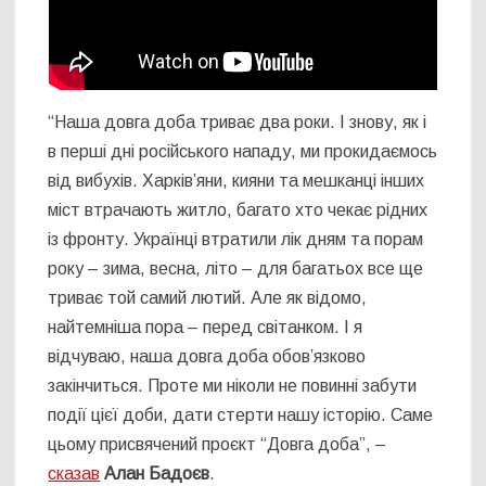
“Наша довга доба триває два роки. І знову, як і
в перші дні російського нападу, ми прокидаємось
від вибухів. Харків’яни, кияни та мешканці інших
міст втрачають житло, багато хто чекає рідних
із фронту. Українці втратили лік дням та порам
року – зима, весна, літо – для багатьох все ще
триває той самий лютий. Але як відомо,
найтемніша пора – перед світанком. І я
відчуваю, наша довга доба обов’язково
закінчиться. Проте ми ніколи не повинні забути
події цієї доби, дати стерти нашу історію. Саме
цьому присвячений проєкт “Довга доба”, –
сказав
Алан Бадоєв
.