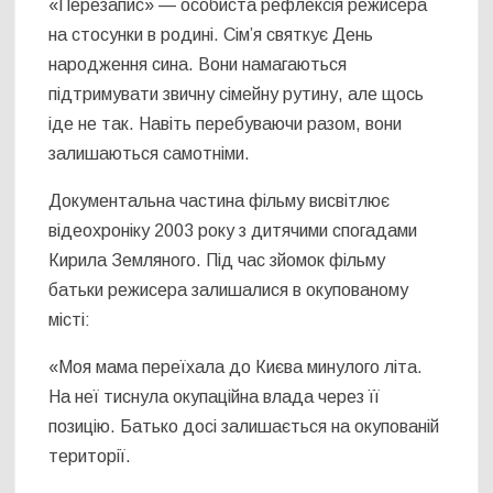
«Перезапис» — особиста рефлексія режисера
на стосунки в родині. Сім’я святкує День
народження сина. Вони намагаються
підтримувати звичну сімейну рутину, але щось
іде не так. Навіть перебуваючи разом, вони
залишаються самотніми.
Документальна частина фільму висвітлює
відеохроніку 2003 року з дитячими спогадами
Кирила Земляного. Під час зйомок фільму
батьки режисера залишалися в окупованому
місті:
«Моя мама переїхала до Києва минулого літа.
На неї тиснула окупаційна влада через її
позицію. Батько досі залишається на окупованій
території.