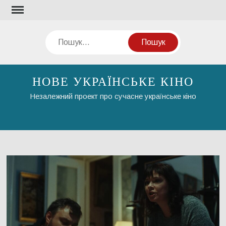
Перейти
до
вмісту
Пошук
НОВЕ УКРАЇНСЬКЕ КІНО
Незалежний проект про сучасне українське кіно