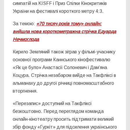
симпатій на KISFF і Приз Спілки Кінокритиків
України на фестивалі короткого метру 4:3.
За темою:
«70 тисяч років тому» онлайн:
вийшла нова короткометражна стрічка Едуарда
Нечмоглода
Кирило Земляний також зіграв у фільмі-учаснику
основної програми Каннського кінофестивалю
«Як це було» Анастасії Солоневич і Дам’яна
Коцура. Стрічка незабаром вийде на Такфліксі в
альманаху до другої річниці повномасштабного
вторгнення.
«Перезапис» доступний на Такфліксі
безкоштовно. Перед переглядом команда
онлайн-кінотеатру просить підтримати великий
збір фонду «Гуркіт» для підсилення українського