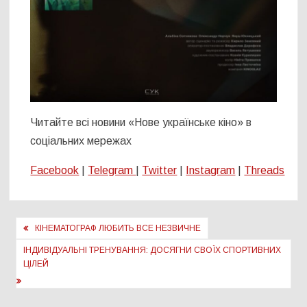
Читайте всі новини «Нове українське кіно» в
соціальних мережах
Facebook
|
Telegram
|
Twitter
|
Instagram
|
Threads
Навігація
КІНЕМАТОГРАФ ЛЮБИТЬ ВСЕ НЕЗВИЧНЕ
записів
ІНДИВІДУАЛЬНІ ТРЕНУВАННЯ: ДОСЯГНИ СВОЇХ СПОРТИВНИХ
ЦІЛЕЙ