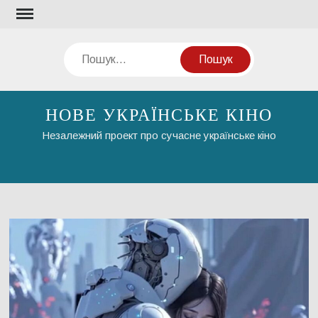
Перейти
до
вмісту
Пошук
НОВЕ УКРАЇНСЬКЕ КІНО
Незалежний проект про сучасне українське кіно