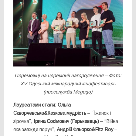
Переможці на церемонії нагородження
–
Фото:
XV Одеський міжнародний кінофестиваль
(пресслужба Megogo)
Лауреатами стали: Ольга
Скворчевська&Казкова мудрість
– “Їжачок і
зірочка”,
Ірина
Сосімович (Гарькавець)
– “Війна
яка завжди поруч”,
Андрій Фльорко&Fitz Roy
–