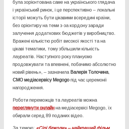
була зорієнтована саме на українського глядача
і український ринок, і це перспективно – локальні
історії можуть бути цікавими всередині країни,
без орієнтиру на теми з-за кордону заради
залучення додаткових бюджетів у виробництво.
Вражені кількістю робіт високої якості та на
цікаві тематики, тому збільшили кількість
лауреатів. Наступного року плануємо
продовжувати та впевнені, побачимо абсолютно
новий рівень», – зазначила
Валерія Толочина
,
CMO медіасервісу Megogo
під час церемонії
нагородження.
Роботи переможців та лауреатів можна
переглянути онлайн
на медіасервісі Megogo, їх
обирали серед 89 поданих відео.
За темою:
«Сірі бджоли» – найкращий фільм