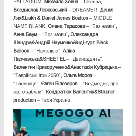
PALLADIUM,
Михайло Хейна
– Ukraїna,
Владислав
Левковський
– DREAMER,
Данііл
Лях&Liakh & Daniel James Boulton
– MIDDLE
NAME BLANK,
Олена Тарасова
–
“Без назви”
,
Анна Баум
–
“Без назви”
, Олександра
Шандра&Андрій Науменко&інді-гурт Black
Balloon
– “Намалюю”,
Аліна
Парчевська&SHEETEL
–
“Дванадцять”,
Валентин Криворученко&Анастасія Кубрицька
–
“Таврійські Ігри 2050”,
Ольга Мороз
–
“Таємниця”,
Євген Білозеров
– “Ведмедик, про
якого забули”,
Кондратюк Валентин&Strumer
production
– Твоя Україна.