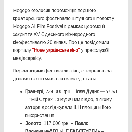
Megogo оголосив переможців першого
креаторського фестивалю штучного інтелекту
Megogo AI Film Festival в рамках церемонії
закриття XV Одеського міжнародного
кінофестивалю 20 липня. Про це повідомили
порталу
“Нове українське кіно”
у пресслужбі
медіасервісу.
Переможцями фестивалю кіно, створеного за
допомогою штучного інтелекту, стали:
Гран-прі
, 234 000 грн –
Ілля
Дуцик —
YUVI
– ”Мій Страх”, з музичним відео, в якому
автори досліджували ШІ і площини його
використання;
Золото
, 117 000 грн –
Павло
Василишин&ГО «НЕ ГАБСБУРГИ»
–