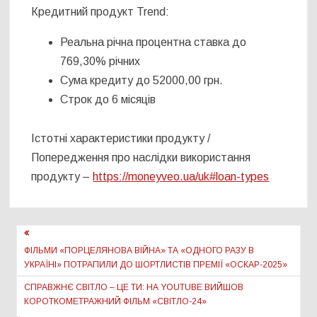
Кредитний продукт Trend:
Реальна річна процентна ставка до
769,30% річних
Сума кредиту до 52000,00 грн.
Строк до 6 місяців
Істотні характеристики продукту /
Попередження про наслідки використання
продукту –
https://moneyveo.ua/uk#loan-types
Навігація
записів
ФІЛЬМИ «ПОРЦЕЛЯНОВА ВІЙНА» ТА «ОДНОГО РАЗУ В
УКРАЇНІ» ПОТРАПИЛИ ДО ШОРТЛИСТІВ ПРЕМІЇ «ОСКАР-2025»
СПРАВЖНЄ СВІТЛО – ЦЕ ТИ: НА YOUTUBE ВИЙШОВ
КОРОТКОМЕТРАЖНИЙ ФІЛЬМ «СВІТЛО-24»