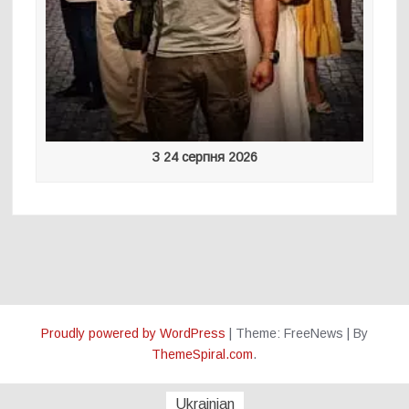
З 24 серпня 2026
Proudly powered by WordPress
|
Theme: FreeNews
|
By
ThemeSpiral.com
.
Ukrainian