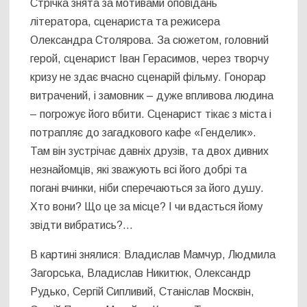
Стрічка знята за мотивами оповідань
літератора, сценариста та режисера
Олександра Столярова. За сюжетом, головний
герой, сценарист Іван Герасимов, через творчу
кризу не здає вчасно сценарій фільму. Гонорар
витрачений, і замовник – дуже впливова людина
– погрожує його вбити. Сценарист тікає з міста і
потрапляє до загадкового кафе «Генделик».
Там він зустрічає давніх друзів, та двох дивних
незнайомців, які зважують всі його добрі та
погані вчинки, ніби сперечаються за його душу.
Хто вони? Що це за місце? І чи вдасться йому
звідти вибратись?…
В картині знялися: Владислав Мамчур, Людмила
Загорська, Владислав Никитюк, Олександр
Рудько, Сергій Сипливий, Станіслав Москвін,