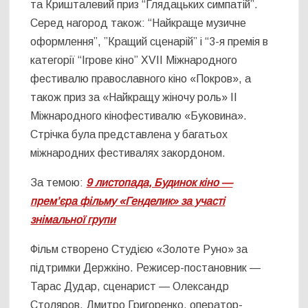
та Кришталевий приз “Глядацьких симпатій”.
Серед нагород також: “Найкраще музичне
оформлення”, ”Кращий сценарій” і “3-я премія в
категорії “Ігрове кіно” XVII Міжнародного
фестивалю православного кіно «Покров», а
також приз за «Найкращу жіночу роль» II
Міжнародного кінофестивалю «Буковина».
Стрічка була представлена у багатьох
міжнародних фестивалях закордоном.
За темою:
9 листопада, Будинок кіно —
прем’єра фільму «Генделик» за участі
знімальної групи
Фільм створено Студією «Золоте Руно» за
підтримки Держкіно. Режисер-постановник —
Тарас Дудар, сценарист — Олександр
Столяров, Дмитро Григоренко, оператор-