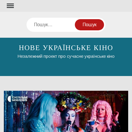
Перейти
до
вмісту
Пошук
НОВЕ УКРАЇНСЬКЕ КІНО
Незалежний проект про сучасне українське кіно