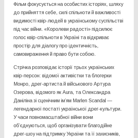
Фільм фокусується на особистих історіях, шляху
до прийняття себе, силі спільноти й важливості
видимості квір-людей в українському суспільстві
під час війни. «Королеви радості» підсилює
голос квір-спільноти в Україні та відкриває
простір для діалогу про ідентичність,
самовираження й право бути собою.
Стрічка розповідає історії трьох українських
квір-персон: відомої активістки та блогерки
Монро, дрег-артиста й військового Артура
Озерова, відомого як Aura, та Олександра
Даніліна зі сценічним ім’ям Marlen Scandal —
легендарної постаті української дрег-культури.
У часи повномасштабної війни вони
об’єднуються, щоб організувати благодійне
дрег-шоу на підтримку України та її захисників,