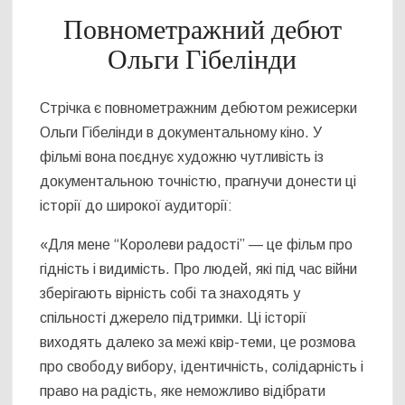
Повнометражний дебют
Ольги Гібелінди
Стрічка є повнометражним дебютом режисерки
Ольги Гібелінди в документальному кіно. У
фільмі вона поєднує художню чутливість із
документальною точністю, прагнучи донести ці
історії до широкої аудиторії:
«Для мене “Королеви радості” — це фільм про
гідність і видимість. Про людей, які під час війни
зберігають вірність собі та знаходять у
спільності джерело підтримки. Ці історії
виходять далеко за межі квір-теми, це розмова
про свободу вибору, ідентичність, солідарність і
право на радість, яке неможливо відібрати