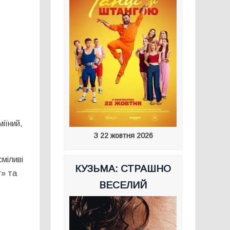
міїний,
З 22 жовтня 2026
сміливі
КУЗЬМА: СТРАШНО
r» та
ВЕСЕЛИЙ