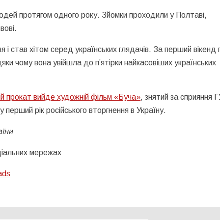
дей протягом одного року. Зйомки проходили у Полтаві,
вові.
я і став хітом серед українських глядачів. За перший вікенд 
яки чому вона увійшла до п’ятірки найкасовіших українських
ий прокат вийде художній фільм «Буча»
, знятий за сприяння 
у перший рік російського вторгнення в Україну.
аїни
оціальних мережах
ads