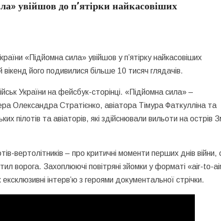
а» увійшов до п’ятірки найкасовіших
України «Підйомна сила» увійшов у п’ятірку найкасовіших
 вікенд його подивилися більше 10 тисяч глядачів.
йськ України на фейсбук-сторінці. «Підйомна сила» –
а Олександра Стратієнко, авіатора Тімура Фаткулліна та
ких пілотів та авіаторів, які здійснювали вильоти на острів З
тів-вертолітників – про критичні моменти перших днів війни, 
тил ворога. Захоплюючі повітряні зйомки у форматі «air-to-ai
ж ексклюзивні інтерв’ю з героями документальної стрічки.