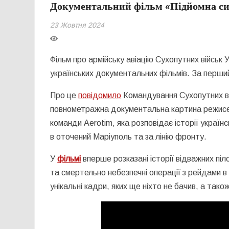
Документальний фільм «Підйомна сил
23 Жовтня 2024
Фільм про армійську авіацію Сухопутних військ 
українських документальних фільмів. За перший
Про це
повідомило
Командування Сухопутних ві
повнометражна документальна картина режисер
команди Aerotim, яка розповідає історії українсь
в оточений Маріуполь та за лінію фронту.
У
фільмі
вперше розказані історії відважних піло
та смертельно небезпечні операції з рейдами в 
унікальні кадри, яких ще ніхто не бачив, а тако