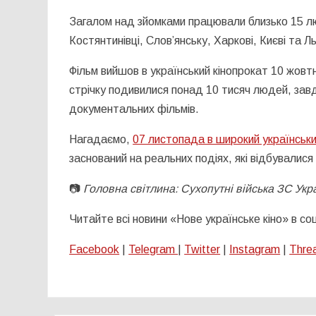
Загалом над зйомками працювали близько 15 лю
Костянтинівці, Словʼянську, Харкові, Києві та Ль
Фільм вийшов в український кінопрокат 10 жовтн
стрічку подивилися понад 10 тисяч людей, завд
документальних фільмів.
Нагадаємо,
07 листопада в широкий українськ
заснований на реальних подіях, які відбувалися 
📷
Головна світлина: Сухопутні війська ЗС Укр
Читайте всі новини «Нове українське кіно» в с
Facebook
|
Telegram
|
Twitter
|
Instagram
|
Thre