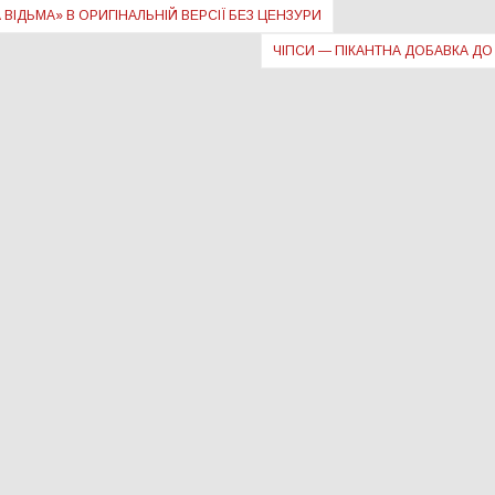
ІДЬМА» В ОРИГІНАЛЬНІЙ ВЕРСІЇ БЕЗ ЦЕНЗУРИ
ЧІПСИ — ПІКАНТНА ДОБАВКА ДО