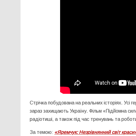
Стрічка побудована на реальних історіях. Усі гер
зараз захищають Україну. Фільм «Підйомна сила
радіотиші, а також під час тренувань та роботи 
За темою:
«Яремчук: Незрівнянний світ краси