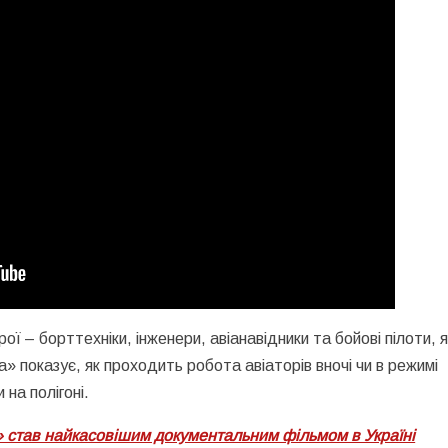
ої – борттехніки, інженери, авіанавідники та бойові пілоти, я
» показує, як проходить робота авіаторів вночі чи в режимі
на полігоні.
» став найкасовішим документальним фільмом в Україні