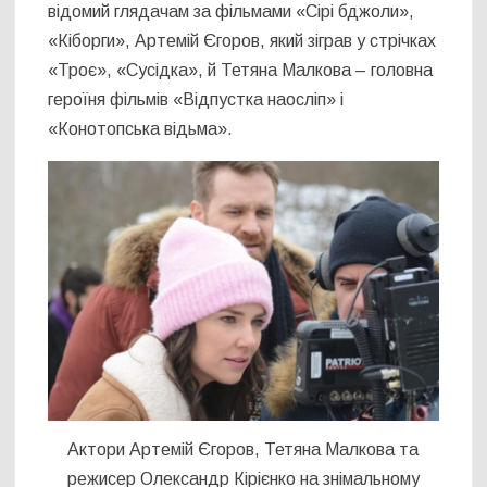
відомий глядачам за фільмами «Сірі бджоли»,
«Кіборги», Артемій Єгоров, який зіграв у стрічках
«Троє», «Сусідка», й Тетяна Малкова – головна
героїня фільмів «Відпустка наосліп» і
«Конотопська відьма».
Актори Артемій Єгоров, Тетяна Малкова та
режисер Олександр Кірієнко на знімальному