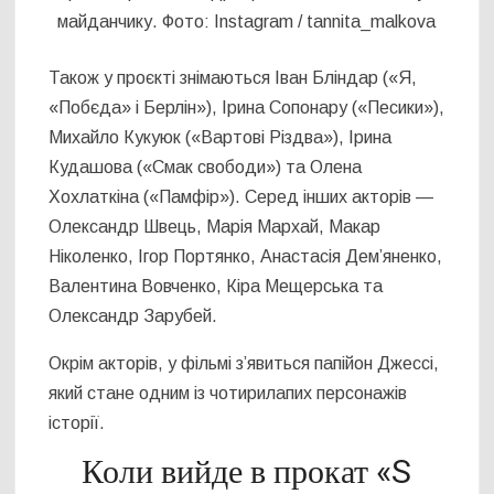
майданчику. Фото: Instagram / tannita_malkova
Також у проєкті знімаються Іван Бліндар («Я,
«Побєда» і Берлін»), Ірина Сопонару («Песики»),
Михайло Кукуюк («Вартові Різдва»), Ірина
Кудашова («Смак свободи») та Олена
Хохлаткіна («Памфір»). Серед інших акторів —
Олександр Швець, Марія Мархай, Макар
Ніколенко, Ігор Портянко, Анастасія Дем’яненко,
Валентина Вовченко, Кіра Мещерська та
Олександр Зарубей.
Окрім акторів, у фільмі з’явиться папійон Джессі,
який стане одним із чотирилапих персонажів
історії.
Коли вийде в прокат «S