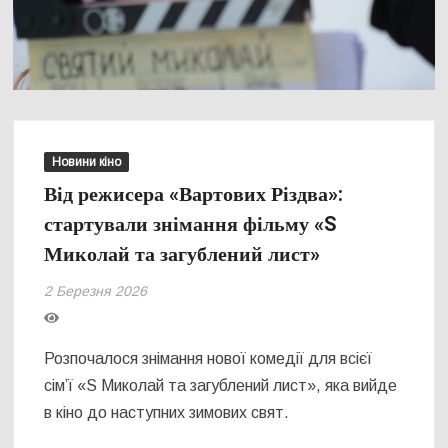
Новини кіно
Від режисера «Вартових Різдва»:
стартували знімання фільму «S
Миколай та загублений лист»
2 Березня 2026
Розпочалося знімання нової комедії для всієї
сім’ї «S Миколай та загублений лист», яка вийде
в кіно до наступних зимових свят.