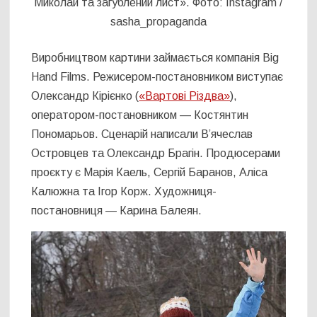
Миколай та загублений лист». Фото: Instagram /
sasha_propaganda
Виробництвом картини займається компанія Big
Hand Films. Режисером-постановником виступає
Олександр Кірієнко (
«Вартові Різдва»
),
оператором-постановником — Костянтин
Пономарьов. Сценарій написали В’ячеслав
Островцев та Олександр Брагін. Продюсерами
проєкту є Марія Каель, Сергій Баранов, Аліса
Калюжна та Ігор Корж. Художниця-
постановниця — Карина Балеян.