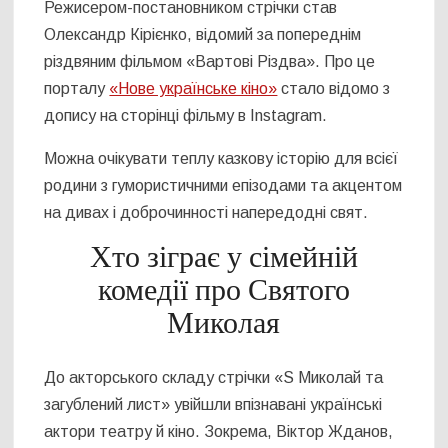
Режисером-постановником стрічки став
Олександр Кірієнко, відомий за попереднім
різдвяним фільмом «Вартові Різдва». Про це
порталу
«Нове українське кіно»
стало відомо з
допису на сторінці фільму в Instagram.
Можна очікувати теплу казкову історію для всієї
родини з гумористичними епізодами та акцентом
на дивах і доброчинності напередодні свят.
Хто зіграє у сімейній
комедії про Святого
Миколая
До акторського складу стрічки «S Миколай та
загублений лист» увійшли впізнавані українські
актори театру й кіно. Зокрема, Віктор Жданов,