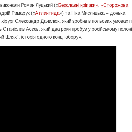
 виконали Роман Луцький («
Безславні кріпаки»
,
«Сторожова
Андрій Римарук («
Атлантида
») та Ніка Мислицька – донька
я хірург Олександр Данилюк, який зробив в польових умовах 
 Станіслав Асєєв, який два роки пробув у російському полоні
лий Шлях”: історія одного концтабору».