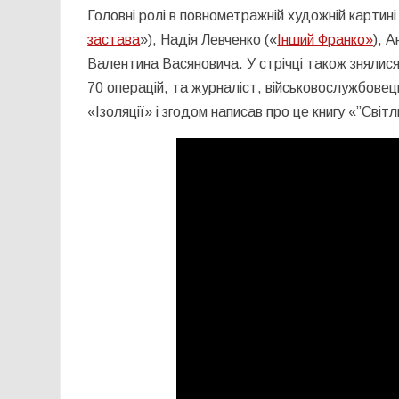
Головні ролі в повнометражній художній картині
застава
»), Надія Левченко («
Інший Франко»
), 
Валентина Васяновича. У стрічці також знялис
70 операцій, та журналіст, військовослужбовець
«Ізоляції» і згодом написав про це книгу «”Світ