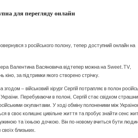
упна для перегляду онлайн
 повернувся з російського полону, тепер доступний онлайн на
сера Валентина Васяновича відтепер можна на Sweet.TV,
 кіно, за підтримки якого створено стрічку.
 а згодом – військовий хірург Сергій потрапляє в полон російс
ді України. Перебуваючи в полоні, Сергій стає свідком страшн
осійськими окупантами. У ході обміну полоненими між Україн
ться в своє колишнє цивільне життя та пробує знайти сенс жи
ужиною та їхньою дочкою. Він по-новому вчиться бути люди
 своїх близьких.