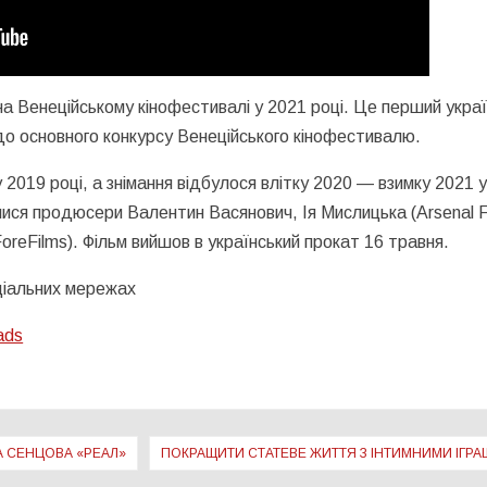
а Венеційському кінофестивалі у 2021 році. Це перший укра
 до основного конкурсу Венеційського кінофестивалю.
2019 році, а знімання відбулося влітку 2020 — взимку 2021 у
лися продюсери Валентин Васянович, Ія Мислицька (Arsenal F
oreFilms). Фільм вийшов в український прокат 16 травня.
оціальних мережах
ads
А СЕНЦОВА «РЕАЛ»
ПОКРАЩИТИ СТАТЕВЕ ЖИТТЯ З ІНТИМНИМИ ІГР