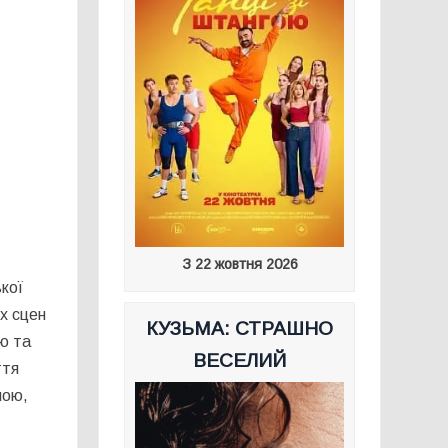
З 22 жовтня 2026
ької
их сцен
КУЗЬМА: СТРАШНО
ою та
ВЕСЕЛИЙ
ття
ною,