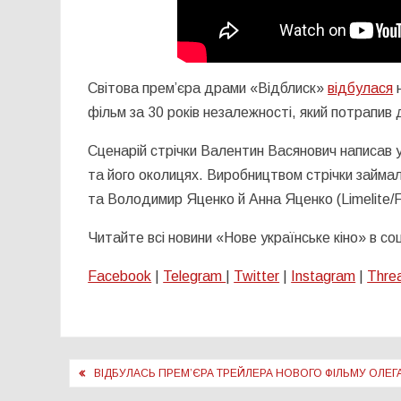
Світова премʼєра драми «Відблиск»
відбулася
н
фільм за 30 років незалежності, який потрапив
Сценарій стрічки Валентин Васянович написав у 
та його околицях. Виробництвом стрічки займа
та Володимир Яценко й Анна Яценко (Limelite/F
Читайте всі новини «Нове українське кіно» в с
Facebook
|
Telegram
|
Twitter
|
Instagram
|
Thre
Навігація
ВІДБУЛАСЬ ПРЕМʼЄРА ТРЕЙЛЕРА НОВОГО ФІЛЬМУ ОЛЕГ