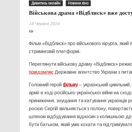
Дивитись онлайн
Новини кіно
Військова драма «Відблиск» вже дост
18 Червня 2024
Фільм «Відблиск» про військового хірурга, який
стримінговій платформі.
Переглянути військову драму «Відблиск» режи
повідомляє
Державне агентство України з питань
Головний герой
фільму
– український цивільний,
армії в ході російсько-української війни на схо
приниження, знущання та катування українців р
росією Сергій звільняється з полону, повертає
шляхом відбудування відносин з колишньою др
бути батьком, який уміє кохати та підтримувати