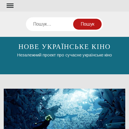
Перейти
до
вмісту
Пошук
НОВЕ УКРАЇНСЬКЕ КІНО
Незалежний проект про сучасне українське кіно