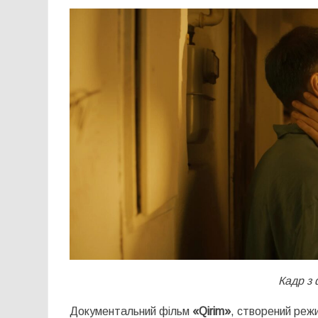
Кадр з 
Документальний фільм
«
Qirim
»
, створений ре