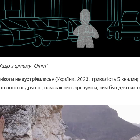
Кадр з фільму “
Qirim
“
ніколи не зустрічались»
(Україна, 2023, тривалість 5 хвилин)
і своєю подругою, намагаючись зрозуміти, чим був для них їх