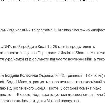
ільми під час війни та програма «Ukrainian Shorts» на кінофес
NNY, який пройде в Києві 19-26 квітня, представлять
 в рамках спеціальної програми «Ukrainian Shorts». У катег
я української квір-спільноти під час та всупереч війні, а тако
.
ера
Богдана Колесника
(Україна, 2023, тривалість 18 хвилин) 
герої, Бодя і Макс, отримують запрошення на транскосмічний 
огню від розпеченого Сонця. Проте, у останній момент Макс
ю пасією — Васьою. Бодя вже готується до своєї смерті, але 
 перед апокаліпсисом:
дати Максові прочухана
.