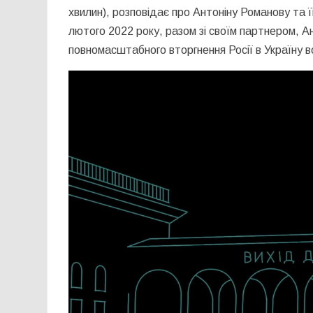
хвилин), розповідає про Антоніну Романову та її
лютого 2022 року, разом зі своїм партнером, А
повномасштабного вторгнення Росії в Україну