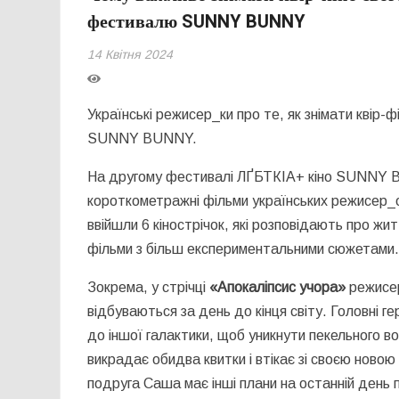
фестивалю SUNNY BUNNY
14 Квітня 2024
Українські режисер_ки про те, як знімати квір-ф
SUNNY BUNNY.
На другому фестивалі ЛҐБТКІА+ кіно SUNNY BU
короткометражні фільми українських режисер_ок
ввійшли 6 кінострічок, які розповідають про житт
фільми з більш експериментальними сюжетами
Зокрема, у стрічці
«Апокаліпсис учора»
режис
відбуваються за день до кінця світу. Головні 
до іншої галактики, щоб уникнути пекельного в
викрадає обидва квитки і втікає зі своєю ново
подруга Саша має інші плани на останній день