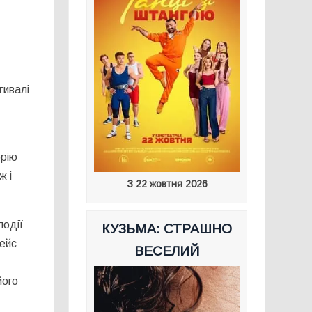
тивалі
орію
ж і
З 22 жовтня 2026
події
КУЗЬМА: СТРАШНО
рейс
ВЕСЕЛИЙ
його