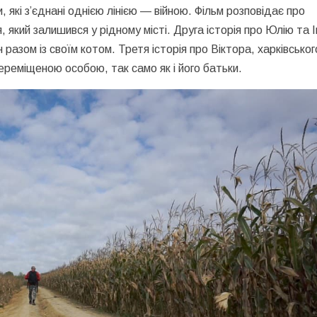
 які з’єднані однією лінією — війною. Фільм розповідає про
 який залишився у рідному місті. Друга історія про Юлію та І
н разом із своїм котом. Третя історія про Віктора, харківськог
ереміщеною особою, так само як і його батьки.