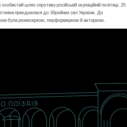
 особистий шлях спротиву російській окупаційній політиці. 25
нтоніна приєдналася до Збройних сил України. До
 вона була режисеркою, перформеркою й акторкою.