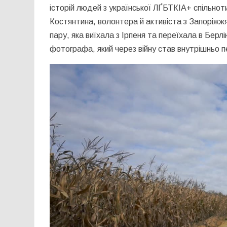
історій людей з української ЛҐБТКІА+ спільноти,
Костянтина, волонтера й активіста з Запоріжжя,
пару, яка виїхала з Ірпеня та переїхала в Берлі
фотографа, який через війну став внутрішньо п