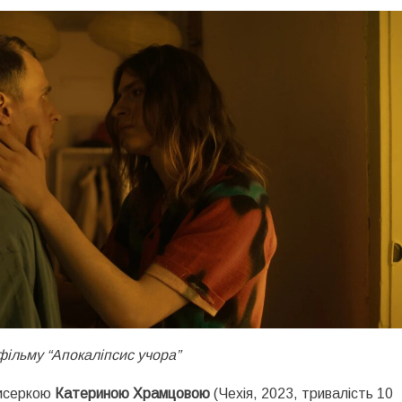
фільму “Апокаліпсис учора”
жисеркою
Катериною Храмцовою
(Чехія, 2023, тривалість 10