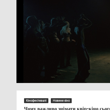
Кінофестивалі
Новини кіно
Чому важливо знімати квір-кіно сьог