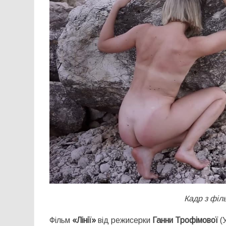
Кадр з філ
Фільм
«
Лінії
»
від режисерки
Ганни Трофімової
(У