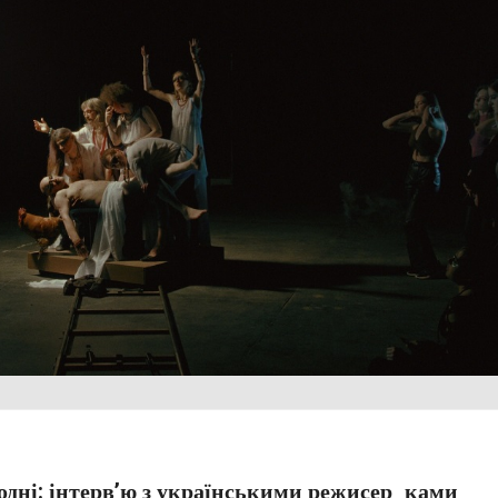
одні: інтерв’ю з українськими режисер_ками