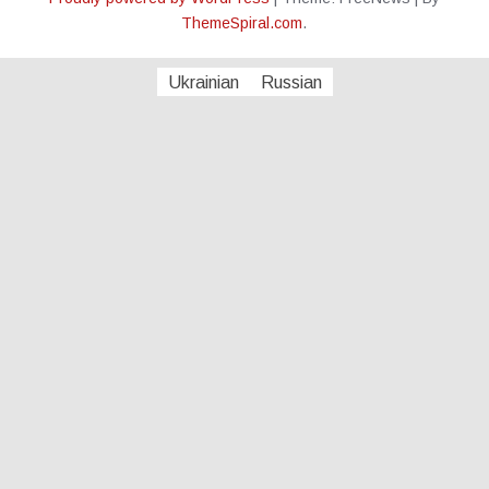
ThemeSpiral.com
.
Ukrainian
Russian