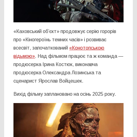
«Каховський об’єкт» продовжує серію горорів
про «Кіногероїнь темних часів» і розвиває
всесвіт, започаткований
«Конотопською
відьмою»
. Над фільмом працює та ж команда —
продюсерка Ірина Костюк, виконавча
продюсерка Олександра Лозинська та
сценарист Ярослав Войцешек.
Вихід фільму заплановано на осінь 2025 року.