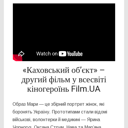
«Каховський об’єкт» –
другий фільм у всесвіті
кіногероїнь Film.UA
Образ Мари — це збірний портрет жінок, які
боронять Україну. Прототипами стали відомі
військові, волонтерки й медикині — Ярина
Чорногуз, Оксана Струм, Нава та Мар’яна