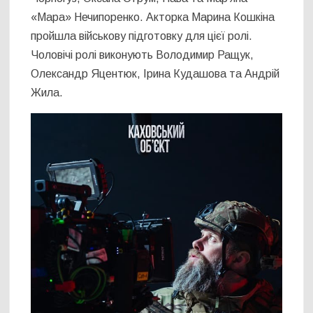
«Мара» Нечипоренко. Акторка Марина Кошкіна
пройшла військову підготовку для цієї ролі.
Чоловічі ролі виконують Володимир Ращук,
Олександр Яцентюк, Ірина Кудашова та Андрій
Жила.