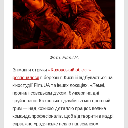
Фото: Film.UA
Знімання стрічки
«Каховський об’єкт»
розпочалося
в березні в Києві й відбувається на
кіностудії Film.UA та інших локаціях. «Темні,
прогнилі совєцьким духом, бункери на дні
зруйнованої Каховської дамби та моторошний
грим — над кожною деталлю працює велика
команда професіоналів, щоб відтворити в кадрі
справжнє «радянське пекло під землею».