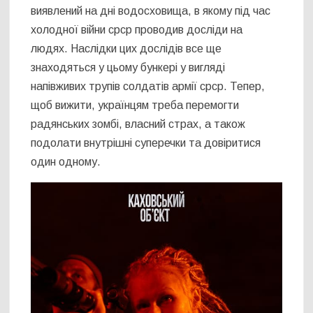
виявлений на дні водосховища, в якому під час
холодної війни срср проводив досліди на
людях. Наслідки цих дослідів все ще
знаходяться у цьому бункері у вигляді
напівживих трупів солдатів армії срср. Тепер,
щоб вижити, українцям треба перемогти
радянських зомбі, власний страх, а також
подолати внутрішні суперечки та довіритися
один одному.