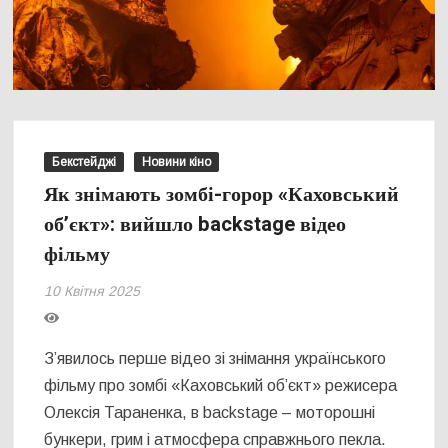
Бекстейджі
Новини кіно
Як знімають зомбі-горор «Каховський
об’єкт»: вийшло backstage відео
фільму
10 Квітня 2025
З’явилось перше відео зі знімання українського
фільму про зомбі «Каховський об’єкт» режисера
Олексія Тараненка, в backstage – моторошні
бункери, грим і атмосфера справжнього пекла.