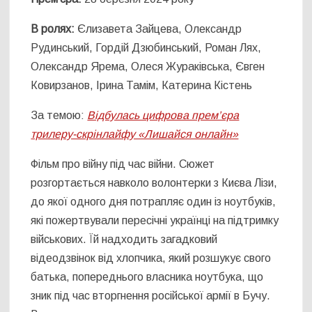
В ролях:
Єлизавета Зайцева, Олександр
Рудинський, Гордій Дзюбинський, Роман Лях,
Олександр Ярема, Олеся Жураківська, Євген
Ковирзанов, Ірина Тамім, Катерина Кістень
За темою:
Відбулась цифрова прем’єра
трилеру-скрінлайфу «Лишайся онлайн»
Фільм про війну під час війни. Сюжет
розгортається навколо волонтерки з Києва Лізи,
до якої одного дня потрапляє один із ноутбуків,
які пожертвували пересічні українці на підтримку
військових. Їй надходить загадковий
відеодзвінок від хлопчика, який розшукує свого
батька, попереднього власника ноутбука, що
зник під час вторгнення російської армії в Бучу.