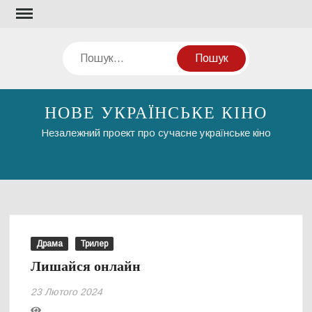
Перейти
до
вмісту
Пошук
НОВЕ УКРАЇНСЬКЕ КІНО
Незалежний проект про сучасне українське кіно
Драма
Трилер
Лишайся онлайн
23 Лютого 2024