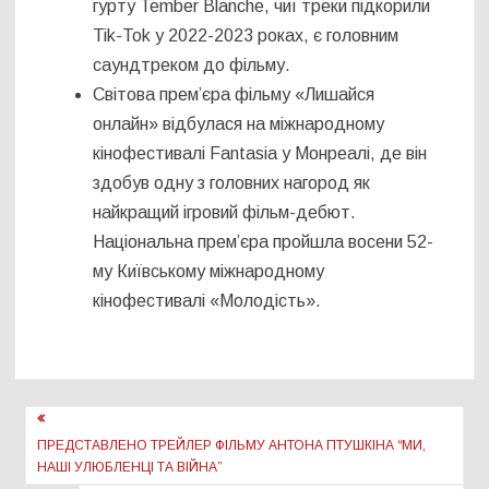
гурту Tember Blanche, чиї треки підкорили
Tik-Tok у 2022-2023 роках, є головним
саундтреком до фільму.
Світова прем’єра фільму «Лишайся
онлайн» відбулася на міжнародному
кінофестивалі Fantasia у Монреалі, де він
здобув одну з головних нагород як
найкращий ігровий фільм-дебют.
Національна премʼєра пройшла восени 52-
му Київському міжнародному
кінофестивалі «Молодість».
Навігація
записів
ПРЕДСТАВЛЕНО ТРЕЙЛЕР ФІЛЬМУ АНТОНА ПТУШКІНА “МИ,
НАШІ УЛЮБЛЕНЦІ ТА ВІЙНА”