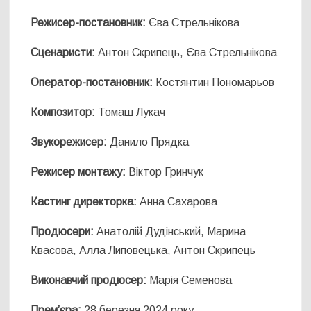
Режисер-постановник:
Єва Стрельнікова
Сценаристи:
Антон Скрипець, Єва Стрельнікова
Оператор-постановник:
Костянтин Пономарьов
Композитор:
Томаш Лукач
Звукорежисер:
Данило Прядка
Режисер монтажу:
Віктор Гринчук
Кастинг директорка:
Анна Сахарова
Продюсери:
Анатолій Дудінський, Марина
Квасова, Алла Липовецька, Антон Скрипець
Виконавчий продюсер:
Марія Семенова
Прем’єра:
28 березня 2024 року