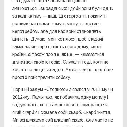
– Я думаю, що з часом наші цінності
змінюються. За радянської доби вони були одні,
за капіталізму — інші. Ці старі хати, покинуті
нашими батьками, комусь можуть здатися
непотребом, але для нас вони становлять
цінність. Думаю, мені хотілося, щоб глядачі
замислилися про цінність свого дому, своєї
країни, а також про те, як це, — намагатися
дізнатися свою історію. Слухати тоді, коли не
хочеш і коли це складно. Адже значно простіше
просто пристрелити собаку.
Перший задум «Степного» зʼявився у 2011-му чи
2012-му. Памʼятаю, як побачила одну могилу і
задумалась, кого там поховано: померлого чи
який скарб? І сказала собі: скарб. Скарб життя.
Ми всі шукаємо свій власний скарб, але часто не