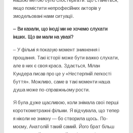
нашою метою було спостерігати: що станеться,
якщо помістити непрофесійних акторів у
змодельовані нами ситуації.
– Ви казали, що іноді ми не хочемо слухати
інших. Що ви мали на увазі
?
– У фільмі я показую момент зникнення і
прощання. Такі історії може бути важко слухати,
але в них є своя краса. Здається, Мілан
Кундера писав про це у «Нестерпній легкості
буття». Можливо, саме в такі моменти наша
душа може по-справжньому рости.
Я була дуже щасливою, коли знімала свої перші
короткометражні фільми. Я відчувала, що тепер
я ніколи не зникну — бо створила щось. По-
моєму, Анатолій такий самий. Його брат більш