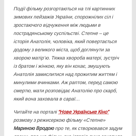
Події фільму
розгортаються на тлі картинних
зимових пейзажів України, спорожнілих сіл і
зростаючого відчуження між людьми в
пострадянському суспільстві. Степне – це
історія Анатолія, чоловіка, який повертається
додому з великого міста, щоб доглянути за
хворою матір’ю. Тяжка хвороба матері, зустріч
із братом і жінкою, яку він кохає, змушують
Анатолія замислитися над прожитим життям і
минулими вчинками. Аж раптом, перед самою
смертю, мати розповідає Анатолію про скарб,
який вона заховала в сараї…
Читайте на порталі
“Нове Українське Кіно”
розмову з режисеркою фільму «Степне»
Марин
ою Вродою
про те, як створювався задум