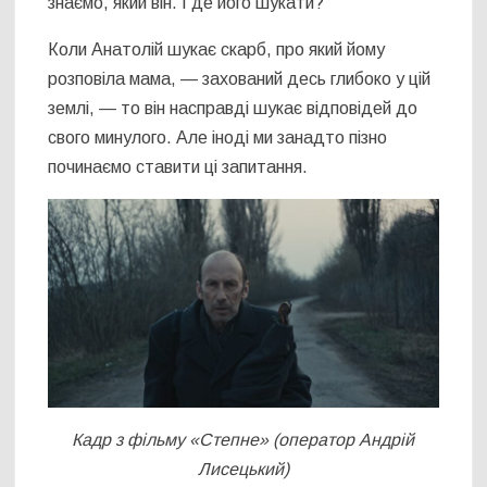
знаємо, який він. І де його шукати?
Коли Анатолій шукає скарб, про який йому
розповіла мама, — захований десь глибоко у цій
землі, — то він насправді шукає відповідей до
свого минулого. Але іноді ми занадто пізно
починаємо ставити ці запитання.
Кадр з фільму «Степне» (оператор Андрій
Лисецький)