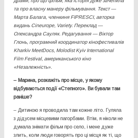
драми, про що фільм, яка історія дуже зачепила
та про власну манеру фільмування.
Текст —
Марта Балага, членкиня FIPRESCI, авторка
видань Cineurope, Variety.
Переклад —
Олександра Сауляк.
Редагування — Віктор
Глонь, програмний координатор кінофестивалів
Kharkiv MeetDocs, Molodist Kyiv International
Film Festival, американського кіно
«Незалежність».
– Марина, розкажіть про місце, у якому
відбуваються події «Степного». Ви бували там
раніше
?
– Дитиною я проводила там кожне літо. Гуляла
з дідусем місцевими пагорбами. Втім, я ніколи не
думала знімати фільм про село, і мене дуже
злить, коли люди говорять про ці місця як ті, що