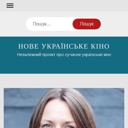
Перейти
до
вмісту
Пошук
НОВЕ УКРАЇНСЬКЕ КІНО
Незалежний проект про сучасне українське кіно