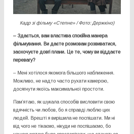
Кадр зі фільму «Степне» / Фото: Держкіно)
– Здається, вам властива спокійна манера
фільмування. Ви даєте розмовам розвиватися,
заохочуєте довгі плани. Це те, чому ви віддаєте
перевагу
?
– Мені хотілося якомога більшого наближення.
Можливо, не надто часто рухати камерою,
досягнути якоїсь максимальної простоти.
Пам’ятаю, як шукала способів висловити свою
вдячність чи любов, бо я справді люблю цих
людей. Врешті я вирішила не поспішати. Ми ні
від чого не тікаємо, нікуди не поспішаємо, бо