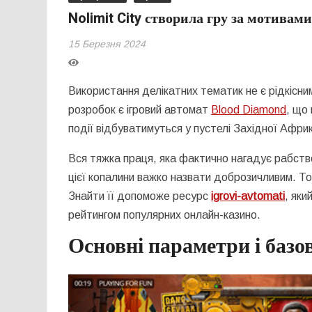
Nolimit City створила гру за мотивам
15 Березня 2024
Використання делікатних тематик не є рідкісним 
розробок є ігровий автомат
Blood Diamond
, що
події відбуватимуться у пустелі Західної Афри
Вся тяжка праця, яка фактично нагадує рабство
цієї копалини важко назвати доброзичливим. Т
Знайти її допоможе ресурс
igrovi-avtomati
, яки
рейтингом популярних онлайн-казино.
Основні параметри і базо