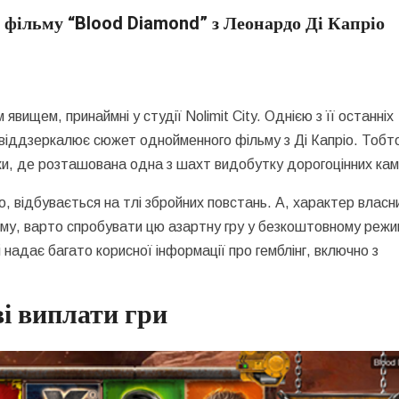
и фільму “Blood Diamond” з Леонардо Ді Капріо
явищем, принаймні у студії Nolimit City. Однією з її останніх
 віддзеркалює сюжет однойменного фільму з Ді Капріо. Тобто
ки, де розташована одна з шахт видобутку дорогоцінних кам
, відбувається на тлі збройних повстань. А, характер власни
ому, варто спробувати цю азартну гру у безкоштовному режи
й надає багато корисної інформації про гемблінг, включно з
ві виплати гри