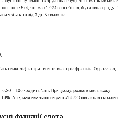
ть спустошену землю та зруйновані будівлі зі шматками мета
рове поле 5х4, яке має 1 024 способів здобути винагороду. 
ться збирати від 3 до 5 символів:
0;
’ять символів) та три типи активаторів фріспінів: Oppression,
0.20 – 100 кредитів/спін. При цьому, розвага має високу
96.14%. Але, максимальний виграш х14 780 нівелює всі можлив
усні функції слота