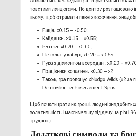
Опинившись всередині гри, користувачі побача
товстими ланцюгами. По центру розташовано іг
цьому, щоб отримати певні заохочення, знадоби
Рація, х0.15 – х0.50;
Кайданки, х0.15 – х0.55;
Батога, х0.20 – х0.60;
Пістолет у кобурі, х0.20 – х0.65;
Рука з діамантом всередині, х0.20 – х0.7
Працівники копалини, х0.30 – х2;
Також, гра пропонує xNudge Wilds (х2 за п
Domination та Enslavement Spins.
Щоб почати грати на гроші, людині знадобиться 
волатильність і максимальну віддачу на рівні 
труднощі.
Додаткові символи та бон