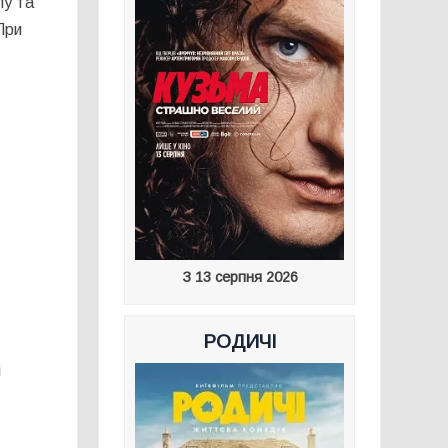
лу та
При
З 13 серпня 2026
РОДИЧІ
і