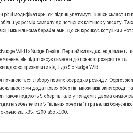
и різні модифікатори, які підвищуватимуть шанси скласти виг
 збільшує розмір символу до чотирьох клітинок у висоту. Так
еакції між кількома барабанами. Це синхронізує котушки з ме
xNudge Wild і xNudge Desire. Перший виглядає, як діамант, щ
риземлення, він підштовхує символи до повного розкриття та
випадково призначити від 1 до 5 xNudge Wild.
кі починаються зі збору певних осередків розкиду. Oppression
 з можливостями додаткових обертів, множників винагороди т
n також надають 5 обертів, але у тандемі з двома символам
атні забезпечити 5 “вільних обертів” і три великі бонусні ікон
 окремо за: х85, х200 або х500.