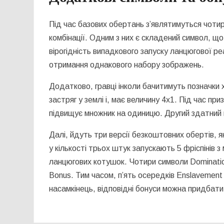
Під час базових обертань з’являтимуться чотир
комбінації. Одним з них є складений символ, що
вірогідність випадкового запуску ланцюгової р
отримання однакового набору зображень.
Додатково, гравці інколи бачитимуть позначки 
застряг у землі і, має величину 4х1. Під час п
підвищує множник на одиницю. Другий здатний 
Далі, йдуть три версії безкоштовних обертів, я
у кількості трьох штук запускають 5 фріспінів
ланцюгових котушок. Чотири символи Dominatio
Bonus. Тим часом, п’ять осередків Enslavement зд
насамкінець, відповідні бонуси можна придбати