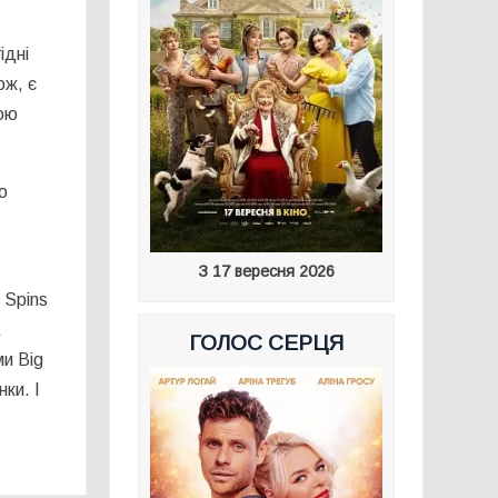
ідні
ож, є
тою
о
З 17 вересня 2026
 Spins
а
ГОЛОС СЕРЦЯ
и Big
ки. І