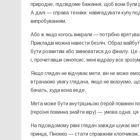
природне, підсвідоме бажання, щоб вони були 
А далі — справа техніки: навигадувати купу по
випробуванням.
Або ж якщо когось викрали — потрібно врятува
Прикладів можна навести безліч. Образ майбутн
бути розмитим або змінюватися до фіналу. Це —
і, прочитавши синопсис, мені відразу все зроз
Якщо глядач не відчуває мети, він не може емоці
втрачаємо увагу глядача, якщо не вказуємо, щ
бачать, куди вона веде.
Мета може бути внутрішньою (герой повинен пом
(героїня повинна знайти віру) — умова одна: ц
На підсвідомому рівні глядач завжди шукає мет
принца, Піноккіо — стати справжнім хлопчиком,