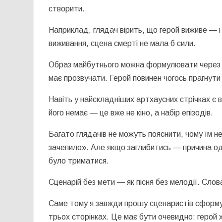
створити.
Наприклад, глядач вірить, що герой виживе — і
виживання, сцена смерті не мала б сили.
Образ майбутнього можна формулювати через ді
має прозвучати. Герой повинен чогось прагнути —
Навіть у найскладніших артхаусних стрічках є 
його немає — це вже не кіно, а набір епізодів.
Багато глядачів не можуть пояснити, чому їм 
зачепило». Але якщо заглибитись — причина одн
було триматися.
Сценарій без мети — як пісня без мелодії. Слов
Саме тому я завжди прошу сценаристів сформ
трьох сторінках. Це має бути очевидно: герой х