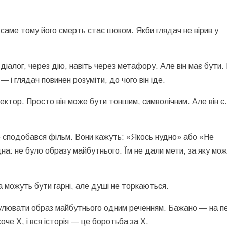
 саме тому його смерть стає шоком. Якби глядач не вірив у
алог, через дію, навіть через метафору. Але він має бути. 
 і глядач повинен розуміти, до чого він іде.
вектор. Просто він може бути тоншим, символічним. Але він є
не сподобався фільм. Вони кажуть: «Якось нудно» або «Не
а: не було образу майбутнього. Їм не дали мети, за яку мо
а можуть бути гарні, але душі не торкаються.
улювати образ майбутнього одним реченням. Бажано — на 
оче Х, і вся історія — це боротьба за Х.