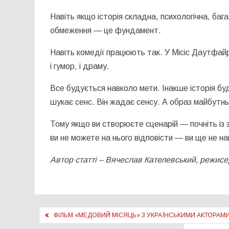
Навіть якщо історія складна, психологічна, 
обмеження — це фундамент.
Навіть комедії працюють так. У Місіс Даутфайр 
і гумор, і драму.
Все будується навколо мети. Інакше історія б
шукає сенс. Він жадає сенсу. А образ майбутнь
Тому якщо ви створюєте сценарій — почніть із
ви не можете на нього відповісти — ви ще не н
Автор статті – Вячеслав Кателевський, режисе
Навігація
ФІЛЬМ «МЕДОВИЙ МІСЯЦЬ» З УКРАЇНСЬКИМИ АКТОРАМ