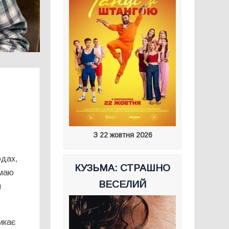
З 22 жовтня 2026
одах,
КУЗЬМА: СТРАШНО
 маю
ВЕСЕЛИЙ
и
икає