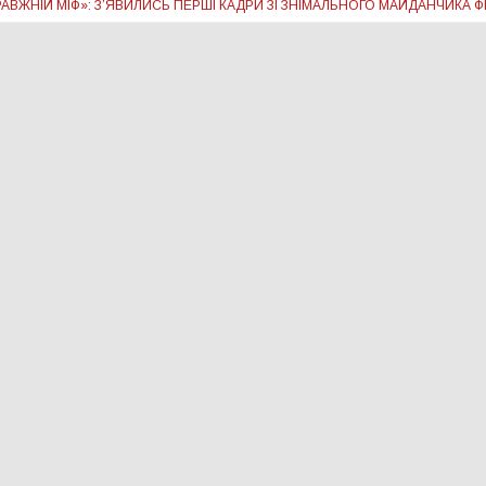
РАВЖНІЙ МІФ»: З’ЯВИЛИСЬ ПЕРШІ КАДРИ ЗІ ЗНІМАЛЬНОГО МАЙДАНЧИКА Ф