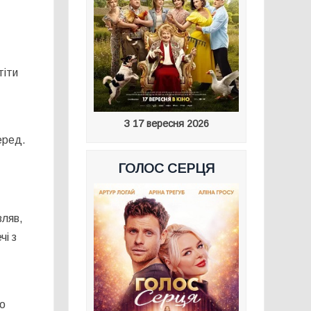
тіти
З 17 вересня 2026
еред.
ГОЛОС СЕРЦЯ
вляв,
чі з
но