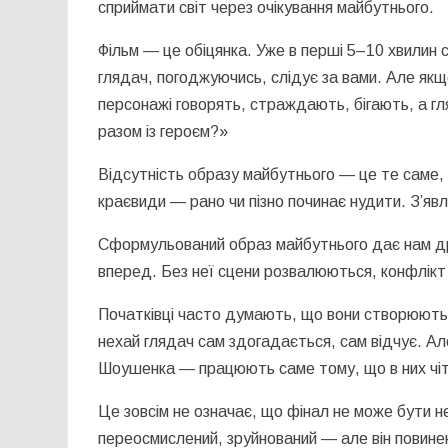
сприймати світ через очікування майбутнього.
Фільм — це обіцянка. Уже в перші 5–10 хвилин с
глядач, погоджуючись, слідує за вами. Але якщ
персонажі говорять, страждають, бігають, а гл
разом із героєм?»
Відсутність образу майбутнього — це те саме, 
краєвиди — рано чи пізно починає нудити. З’явл
Сформульований образ майбутнього дає нам дра
вперед. Без неї сцени розвалюються, конфлікт
Початківці часто думають, що вони створюють 
нехай глядач сам здогадається, сам відчує. Ал
Шоушенка — працюють саме тому, що в них чіт
Це зовсім не означає, що фінал не може бути 
переосмислений, зруйнований — але він повинен