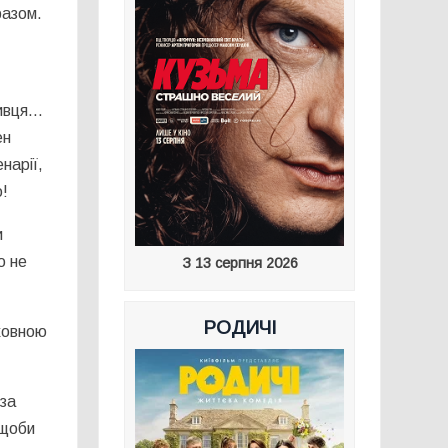
разом.
бивця…
ен
нарії,
о!
и
о не
З 13 серпня 2026
РОДИЧІ
уховною
 за
 щоби