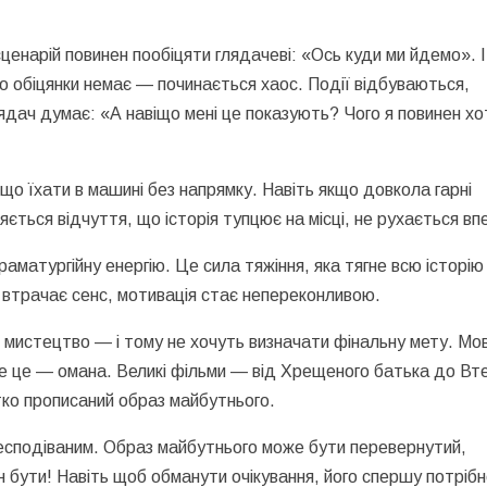
ценарій повинен пообіцяти глядачеві: «Ось куди ми йдемо». І
о обіцянки немає — починається хаос. Події відбуваються,
ядач думає: «А навіщо мені це показують? Чого я повинен хо
що їхати в машині без напрямку. Навіть якщо довкола гарні
яється відчуття, що історія тупцює на місці, не рухається вп
матургійну енергію. Це сила тяжіння, яка тягне всю історію
 втрачає сенс, мотивація стає непереконливою.
мистецтво — і тому не хочуть визначати фінальну мету. Мо
е це — омана. Великі фільми — від Хрещеного батька до Вте
ко прописаний образ майбутнього.
несподіваним. Образ майбутнього може бути перевернутий,
 бути! Навіть щоб обманути очікування, його спершу потріб