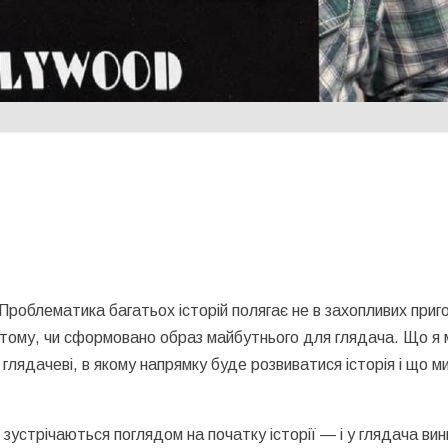
Проблематика багатьох історій полягає не в захопливих приг
в тому, чи сформовано образ майбутнього для глядача. Що я
 глядачеві, в якому напрямку буде розвиватися історія і що м
зустрічаються поглядом на початку історії — і у глядача вин