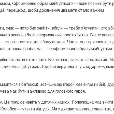
разом. Сформовано образ майбутнього — вони повинні бути 
дій і перешкод, щоби досягнення цієї мети стало важким
ти, зник — потрібно знайти, вбили — треба з’ясувати, хто в
ього повинен бути сформований просто і чітко. Він не повин
 типові помилки, які я бачу щодня. Часто мені приносять сце
уміло: головна проблема — не сформовано образу майбутньог
йно вкластися в історію. Він не знає, за кого «вболівати». М
о саме має відбутися. Люди не вирушають у «подорож», якщ
иритися з батьком), зовнішньою (герой має виграти бій), д
я мета має бути важливою для головного героя.
у. Це працює навіть у дитячих казках. Попелюшка має вийти
 Колобок — утекти від усіх. Ми з дитинства влаштовані так,