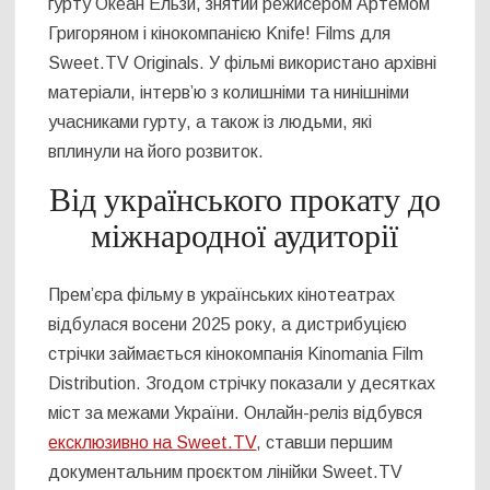
гурту Океан Ельзи, знятий режисером Артемом
Григоряном і кінокомпанією Knife! Films для
Sweet.TV Originals. У фільмі використано архівні
матеріали, інтерв’ю з колишніми та нинішніми
учасниками гурту, а також із людьми, які
вплинули на його розвиток.
Від українського прокату до
міжнародної аудиторії
Прем’єра фільму в українських кінотеатрах
відбулася восени 2025 року, а дистрибуцією
стрічки займається кінокомпанія Kinomania Film
Distribution. Згодом стрічку показали у десятках
міст за межами України. Онлайн-реліз відбувся
ексклюзивно на Sweet.TV
, ставши першим
документальним проєктом лінійки Sweet.TV