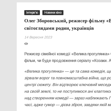
Інтерв'ю
Новини кіно
Олег Зборовський, режисер фільму «Ве
світоглядами родин, українців
14 Вересня 2023
Режисер сімейної комедії «Велика прогулянка» 
фільм, чи буде продовження серіалу «Козаки. 
«Велика прогулянка» — це та сама комедія, що
зірвали ворог та повномасштабна війна, що р
центрі сюжету. Він відтворює ключовий меседж
на своїй землі, то не поступимося ані клаптико
над створенням комедії — зараз наближають
часі, адже гумор — дієва зброя, завдяки якій