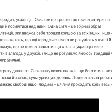
и родин, українців. Оскільки це трошки гротескна сатирично-
ди й посміятися над ними. Одна сім’я – це збірний образ
елігенції, яка вважає себе трошки кращою за всіх інших, інша 
кі вважають, що «ці городські» нічого не розуміють у житті 
і вказує, що не можна вважати, що хтось з українців живе
и в злагоді, у дружбі, і якщо не розуміємо якихось традицій 
неправильні.
 строку давності. Споконвіку кожен вважав, що його стиль жи
стільки й звичок, культурних уподобань. Людина вільна робит
аважає свободі іншої людини – ця лінія проходить крізь весь