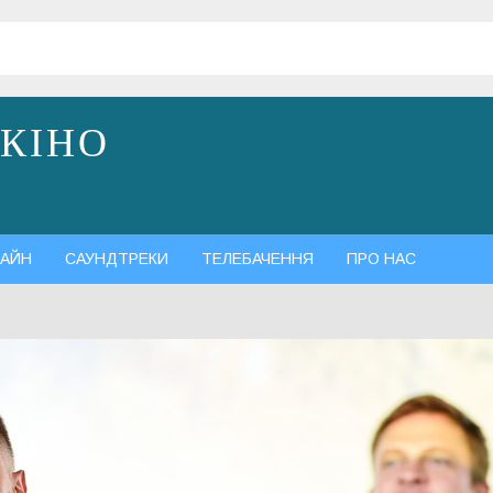
 КІНО
АЙН
САУНДТРЕКИ
ТЕЛЕБАЧЕННЯ
ПРО НАС