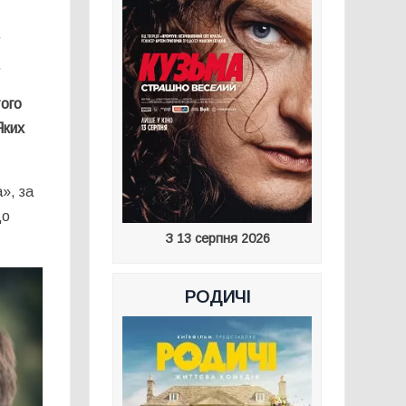
.
того
Яких
», за
до
З 13 серпня 2026
РОДИЧІ