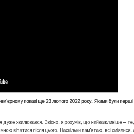
прем’єрному показі ще 23 лютого 2022 року. Якими були перші
я дуже хвилювався. Звісно, я розумів, що найважливіше – те
 мною вітатися після цього. Наскільки пам’ятаю, всі сміялися, 