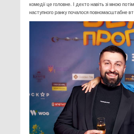
комедії це головне. І дехто навіть зі мною поті
наступного ранку почалося повномасштабне втор