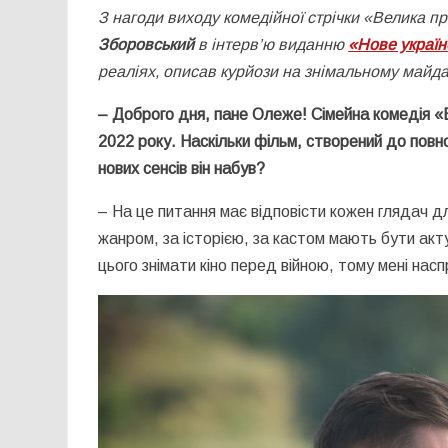
З
нагоди виходу комедійної стрічки «Велика п
Зборовський
в інтерв’ю виданню
«Нове україн
реаліях, описав курйози на знімальному майдан
– Доброго дня, пане Олеже! Сімейна комедія «
2022 року. Наскільки фільм, створений до повн
нових сенсів він набув?
– На це питання має відповісти кожен глядач дл
жанром, за історією, за кастом мають бути актуа
цього знімати кіно перед війною, тому мені нас