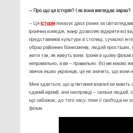
– Про що ця історія? І як вона виглядає зараз?
– Ця
історія
показує двох різних за світоглядам
іронічна комедія, жанр дозволяє відкрити всі ва
представників культури зі столиці, сучасної інт
образ районних бізнесменів, людей простіших, я
жити так, як живуть вони. Іронія в цьому фільм
неправильно, а ви – правильно. Всі ми маємо жит
звичок інших українців, це не значить, що вони 
Мені здається, що ці питання взагалі не мають
єдиний вірний, але насправді – скільки людей, 
що забажає, до того часу, поки її свобода не з
фільм.