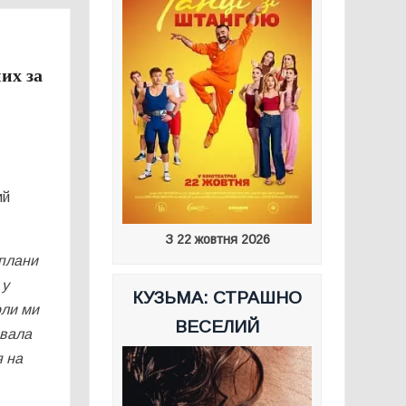
их за
ий
З 22 жовтня 2026
 плани
 у
КУЗЬМА: СТРАШНО
оли ми
ВЕСЕЛИЙ
ювала
я на