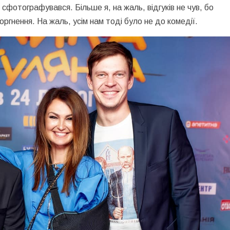
м сфотографувався. Більше я, на жаль, відгуків не чув, бо
гнення. На жаль, усім нам тоді було не до комедії.