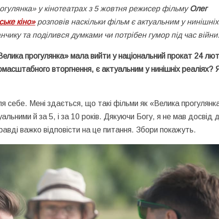
рогулянка» у кінотеатрах з 5 жовтня режисер фільму
Олег
ське кіно»
розповів наскільки фільм є актуальним у нинішніх
чику та поділився думками чи потрібен гумор під час війни
Велика прогулянка» мала вийти у національний прокат 24 лю
омасштабного вторгнення, є актуальним у нинішніх реаліях? 
я себе. Мені здається, що такі фільми як «Велика прогулянка
льними й за 5, і за 10 років. Дякуючи Богу, я не мав досвід 
правді важко відповісти на це питання. Збори покажуть.