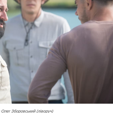
 Олег Зборовський (ліворуч)