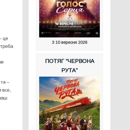
– це
З 10 вересня 2026
й треба
ПОТЯГ “ЧЕРВОНА
чи
РУТА”
ття –
и все,
 наш