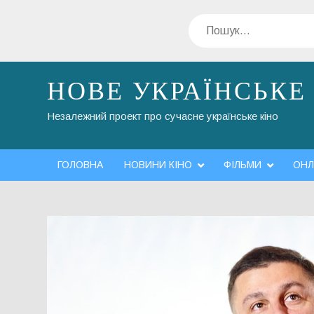
Перейти
Пошук
до
вмісту
НОВЕ УКРАЇНСЬКЕ
Незалежний проект про сучасне українське кіно
ГОЛОВНА
НОВИНИ КІНО
ФІЛЬМИ
ОНЛ