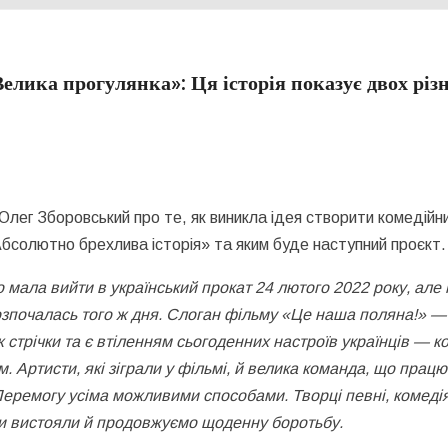
лика прогулянка»: Ця історія показує двох різн
Олег Зборовський про те, як виникла ідея створити комедійн
Абсолютно брехлива історія» та яким буде наступний проєкт.
 мала вийти в український прокат 24 лютого 2022 року, але
озпочалась того ж дня. Слоган фільму «Це наша поляна!» —
 стрічки та є втіленням сьогоденних настроїв українців — к
м. Артисти, які зіграли у фільмі, й велика команда, що прац
 Перемогу усіма можливими способами.
Творці певні, комеді
 ми вистояли й продовжуємо щоденну боротьбу.