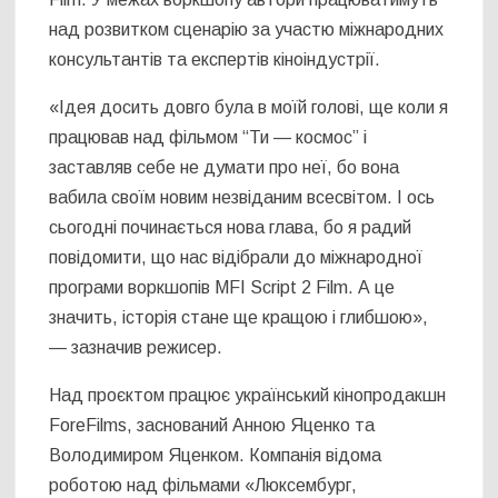
над розвитком сценарію за участю міжнародних
консультантів та експертів кіноіндустрії.
«Ідея досить довго була в моїй голові, ще коли я
працював над фільмом “Ти — космос” і
заставляв себе не думати про неї, бо вона
вабила своїм новим незвіданим всесвітом. І ось
сьогодні починається нова глава, бо я радий
повідомити, що нас відібрали до міжнародної
програми воркшопів MFI Script 2 Film. А це
значить, історія стане ще кращою і глибшою»,
— зазначив режисер.
Над проєктом працює український кінопродакшн
ForeFilms, заснований Анною Яценко та
Володимиром Яценком. Компанія відома
роботою над фільмами «Люксембург,