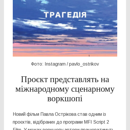
Фото: Instagram / pavlo_ostrikov
Проєкт представлять на
міжнародному сценарному
воркшопі
Новий фільм Павла Острікова став одним із
проєктів, відібраних до програми MFI Script 2
Film. У межах воркшопу автори працюватимуть