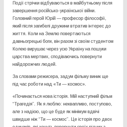
Події стрічки відбуваються в майбутньому після
завершення російсько-української війни.
Головний герой Юрій — професор філософії,
який після загибелі дружини втратив інтерес до
життя. Коли на Землю повертаються
давньогрецькі боги, він разом зі своїм студентом
Колею вирушає через усю Україну на пошуки
царства мертвих, сподіваючись повернути
найдорожчих людей.
За словами режисера, задум фільму виник ще
під час роботи над «Ти — космос».
«Починається нова історія. Мій наступний фільм
“Трагедія”. Як я люблю: неквапливо, поступово,
але з надією, що це буде як мінімум вдвічі
швидше ніж “Ти — космос”. Це історія про двох
одинаків, які хочуть повернути своїх рідних з