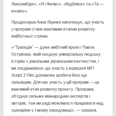
Люксембург», «Я і Фелікс», «Відблиск» та «Ти —
космос».
Продюсерка Анна Яценко наголошує, що участь
у програмі стане важливим етапом розвитку
майбутньої стрічки.
«“Трагедія” — дуже амбітний проєкт Павла
Острікова, який поєднує універсальну людську
історію з унікальним українським контекстом, і
ми сподіваємося, що участь у воркшопі MFI
Script 2 Film допоможе зробити його ще
сильнішим. Для нас участь у цій програмі — це
важливий етап розвитку проєкту. Програма
об’єднує сильних міжнародних експертів і
авторів, тож ми раді можливості працювати над
сценарієм у такому середовищі», — сказала