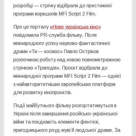
розробці — стрічку відібрали до престижної
програми воркшопів MFI Script 2 Film.
Про це порталу
«Нове українське кіно»
повідомила PR-служба фільму. Після
міжнародного успіху науково-фантастичної
драми «Ти — космос» Павло Остріков
розпочинає роботу над новою повнометражною
стрічкою «Трагедія». Проєкт відібрали до
міжнародної програми MFI Script 2 Film — однієї
з найавторитетніших європейських платформ
для розвитку кінопроєктів.
Події майбутнього фільму розгортатимуться в
Україні після завершення російсько-української
війни та поєднають елементи фентезі,
пригодницького роуд-муві й людської драми. За