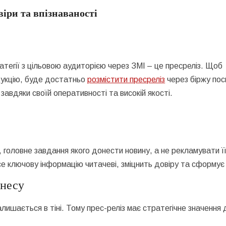
віри та впізнаваності
атегії з цільовою аудиторією через ЗМІ – це пресреліз. Щоб
одукцію, буде достатньо
розмістити пресреліз
через біржу пос
завдяки своїй оперативності та високій якості.
 головне завдання якого донести новину, а не рекламувати її
е ключову інформацію читачеві, зміцнить довіру та сформує 
знесу
алишається в тіні. Тому прес-реліз має стратегічне значення 