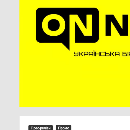
Прес-релізи
Промо