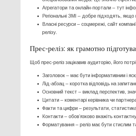
Агрегатори та онлайн-портали – тут інф
Регіональні ЗМІ – добре підходять, якщо 
Власні ресурси – соцмережі, сайт компан
релізу.
Прес-реліз: як грамотно підготув
Щоб прес-реліз зацікавив аудиторію, його потр
Заголовок – має бути інформативним і яс
Лід-абзац – коротка відповідь на запитан
Основний текст – виклад перспектив, знач
Цитати – коментарі керівника чи партнер
Факти та цифри – результати, статистик
Контакти – обов’язково вкажіть контактн
Форматування – реліз має бути стислим 