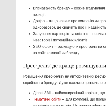
Впізнаваність бренду – кожне згадування 
позиції.
Довіра – якщо новини про компанію чи пр
одноразово), це свідчить про її надійність
Залучення партнерів та клієнтів – новина
інвесторів і потенційних клієнтів.
SEO-ефект – розміщуючи прес-реліз на он
на сайт компанії чи бренду.
Прес-реліз: де краще розміщуват
Розміщення прес-релізу на авторитетних ресур
сприйняття бренду. Дуже важливо правильно об
Ділові ЗМІ – найпоширеніший варіант, що
Тематичні сайти
– для компаній, що працюю
спеціалізованих медіа. Це значно ефекти