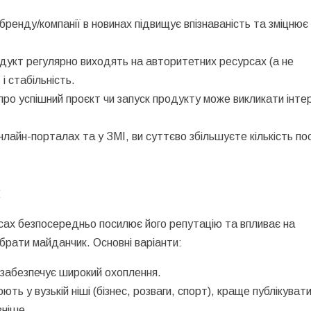
бренду/компанії в новинах підвищує впізнаваність та зміцнює
одукт регулярно виходять на авторитетних ресурсах (а не
 і стабільність.
 про успішний проєкт чи запуск продукту може викликати інте
лайн-порталах та у ЗМІ, ви суттєво збільшуєте кількість по
и
сах безпосередньо посилює його репутацію та впливає на
рати майданчик. Основні варіанти:
 забезпечує широкий охоплення.
ть у вузькій ніші (бізнес, розваги, спорт), краще публікувати
вніше.