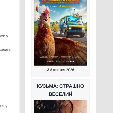
рес у
силань
З 8 жовтня 2026
КУЗЬМА: СТРАШНО
ВЕСЕЛИЙ
ся у