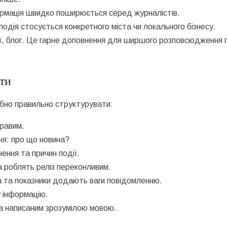
ормація швидко поширюється серед журналістів.
подія стосується конкретного міста чи локального бізнесу.
ії, блог. Це гарне доповнення для ширшого розповсюдження 
ати
ібно правильно структурувати:
кравим.
ня: про що новина?
ення та причин події.
а роблять реліз переконливим.
а та показники додають ваги повідомленню.
у інформацію.
та написаним зрозумілою мовою.