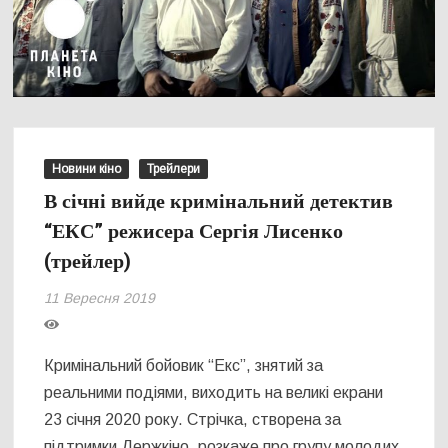
Новини кіно
Трейлери
В січні вийде кримінальний детектив
“ЕКС” режисера Сергія Лисенко
(трейлер)
11 Вересня 2019
Кримінальний бойовик “Екс”, знятий за
реальними подіями, виходить на великі екрани
23 січня 2020 року. Стрічка, створена за
підтримки Держкіно, розкаже про групу молодих