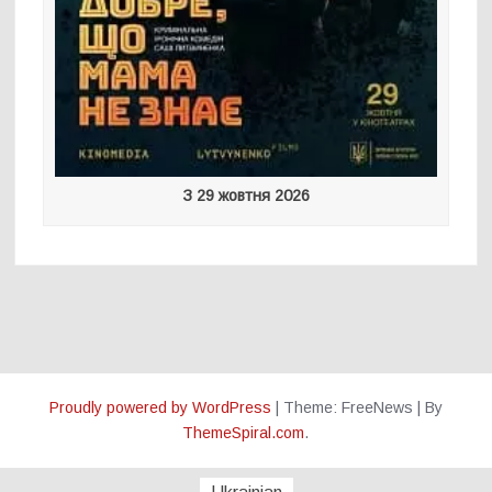
З 29 жовтня 2026
Proudly powered by WordPress
|
Theme: FreeNews
|
By
ThemeSpiral.com
.