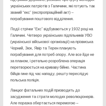
українських патріотів з Галичини, які готують так
званий “екс” (експропріаційний акт) –
пограбування поштового відділення.
Події стрічки “Екс” відбуваються у 1932 році на
Галичині. Четверо українських підпільників УВО
(української військової організації) на прізвиська
Чорний, Зюк, Явір та Терен планують
пограбування для потреб опору. Але все йде не
за планом, і ретельно розроблена операція
перетворюється на криваву бійню. Частина
бійців гине під час нападу, решту переслідує
польська поліція.
Ланцюг фатальних подій призводить до
засудження та страти молодих революціонерів.
Але поразка обертається перемогою –