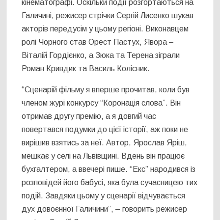
кінематографі. Оскільки події розгортаються на
Галичині, режисер стрічки Сергій Лисенко шукав
акторів передусім у цьому регіоні. Виконавцем
ролі Чорного став Орест Пастух, Явора –
Віталій Гордієнко, а Зюка та Терена зіграли
Роман Кривдик та Василь Колісник.
“Сценарій фільму я вперше прочитав, коли був
членом журі конкурсу “Коронація слова”. Він
отримав другу премію, а я довгий час
повертався подумки до цієї історії, аж поки не
вирішив взятись за неї. Автор, Ярослав Яріш,
мешкає у селі на Львівщині. Вдень він працює
бухгалтером, а ввечері пише. “Екс” народився із
розповідей його бабусі, яка була сучасницею тих
подій. Завдяки цьому у сценарії відчувається
дух довоєнної Галичини”, – говорить режисер