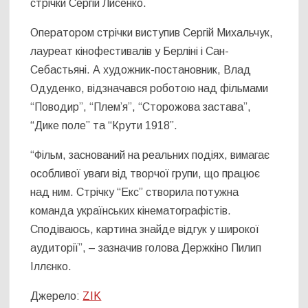
стрічки Сергій Лисенко.
Оператором стрічки виступив Сергій Михальчук,
лауреат кінофестивалів у Берліні і Сан-
Себастьяні. А художник-постановник, Влад
Одуденко, відзначався роботою над фільмами
“Поводир”, “Плем’я”, “Сторожова застава”,
“Дике поле” та “Крути 1918”.
“Фільм, заснований на реальних подіях, вимагає
особливої уваги від творчої групи, що працює
над ним. Стрічку “Екс” створила потужна
команда українських кінематографістів.
Сподіваюсь, картина знайде відгук у широкої
аудиторії”, – зазначив голова Держкіно Пилип
Іллєнко.
Джерело:
ZIK