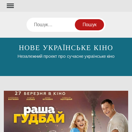
Перейти
до
вмісту
Пошук
НОВЕ УКРАЇНСЬКЕ КІНО
Незалежний проект про сучасне українське кіно