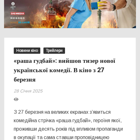
Новини кіно
Трейлери
«раша гудбай»: вийшов тизер нової
української комедії. В кіно з 27
березня
28 Січня 2025
З 27 березня на великих екранах з’явиться
комедійна стрічка «раша гудбай», героїня якої,
проживши десять років під впливом пропаганди
в окупації та сама ставши проповідницею