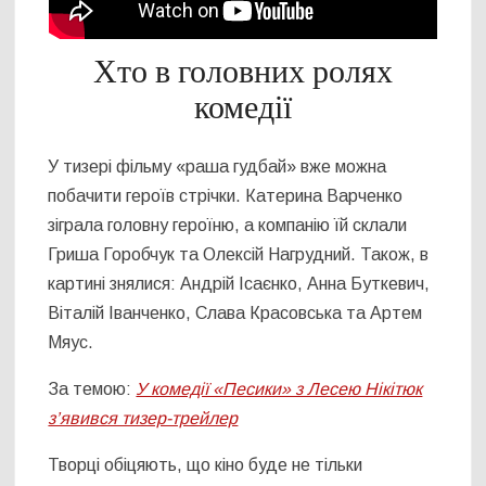
Хто в головних ролях
комедії
У тизері фільму «раша гудбай» вже можна
побачити героїв стрічки. Катерина Варченко
зіграла головну героїню, а компанію їй склали
Гриша Горобчук та Олексій Нагрудний. Також, в
картині знялися: Андрій Ісаєнко, Анна Буткевич,
Віталій Іванченко, Слава Красовська та Артем
Мяус.
За темою:
У комедії «Песики» з Лесею Нікітюк
з’явився тизер-трейлер
Творці обіцяють, що кіно буде не тільки