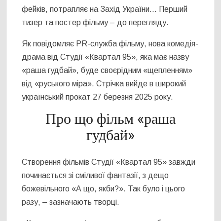
фейків, потрапляє на Захід України… Перший
тизер та постер фільму – до перегляду.
Як повідомляє PR-служба фільму, нова комедія-
драма від Студії «Квартал 95», яка має назву
«раша гудбай», буде своєрідним «щепленням»
від «руського міра». Стрічка вийде в широкий
український прокат 27 березня 2025 року.
Про що фільм «раша
гудбай»
Створення фільмів Студії «Квартал 95» завжди
починається зі сміливої фантазії, з дещо
божевільного «А що, якби?». Так було і цього
разу, – зазначають творці.