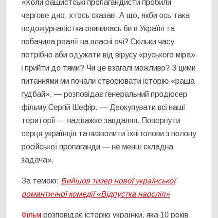
«Коли рашистські пропагандисти пробили
чергове дно, хтось сказав: А що, якби ось така
недожурналістка опинилась би в Україні та
побачила реалії на власні очі? Скільки часу
потрібно аби одужати від вірусу «руського міра»
і прийти до тями? Чи це взагалі можливо? З цими
питаннями ми почали створювати історію «раша
гудбай», — розповідає генеральний продюсер
фільму Сергій Шефір. — Деокупувати всі наші
території — надважке завдання. Повернути
серця українців та визволити їхні голови з полону
російської пропаганди — не менш складна
задача».
За темою:
Вийшов тизер нової української
романтичної комедії «Відпустка наосліп»
Фільм
розповідає історію українки, яка 10 років