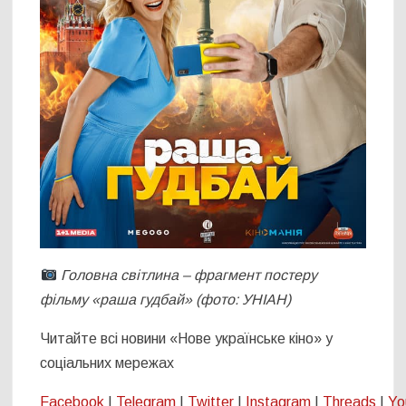
Головна світлина – фрагмент постеру
фільму «раша гудбай» (фото: УНІАН)
Читайте всі новини «Нове українське кіно» у
соціальних мережах
Facebook
|
Telegram
|
Twitter
|
Instagram
|
Threads
|
Yo