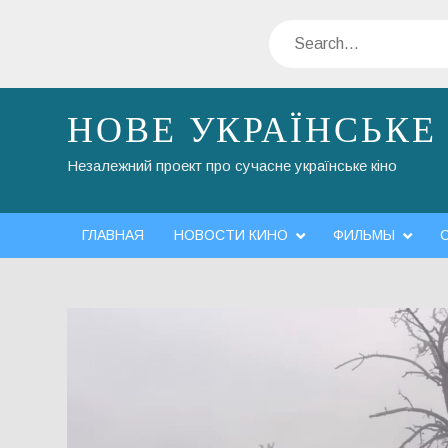
Skip
Search
to
content
НОВЕ УКРАЇНСЬКЕ
Незалежний проект про сучасне українське кіно
ГЛАВНАЯ
НОВОСТИ КИНО
ФИЛЬМЫ