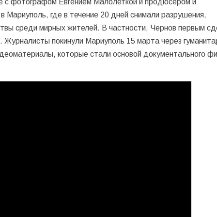
е с фотографом Евгением Малолеткой и продюсером и
в Мариуполь, где в течение 20 дней снимали разрушения,
ртвы среди мирных жителей. В частности, Чернов первым с
. Журналисты покинули Мариуполь 15 марта через гуманит
видеоматериалы, которые стали основой документального ф