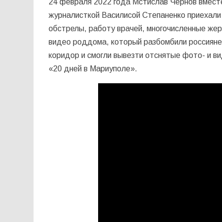
24 февраля 2022 года Мстислав Чернов вмест
журналисткой Василисой Степаненко приехали 
обстрелы, работу врачей, многочисленные же
видео роддома, который разбомбили россияне
коридор и смогли вывезти отснятые фото- и 
«20 дней в Мариуполе».