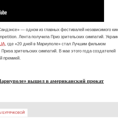
Сандэнсе» — одном из главных фестивалей независимого кин
etition. Лента получила Приз зрительских симпатий. Украи
 UA
, где «20 дней в Мариуполе» стал Лучшим фильмом
 Приза зрительских симпатий. В мае этого года создателей
й премией.
Мариуполе» вышел в американский прокат
НЫ БУРЯЧКОВОЙ