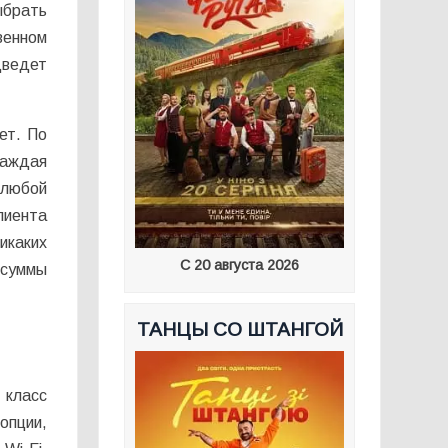
ыбрать
венном
дведет
ет. По
Каждая
 любой
лиента
икаких
С 20 августа 2026
 суммы
ТАНЦЫ СО ШТАНГОЙ
 класс
опции,