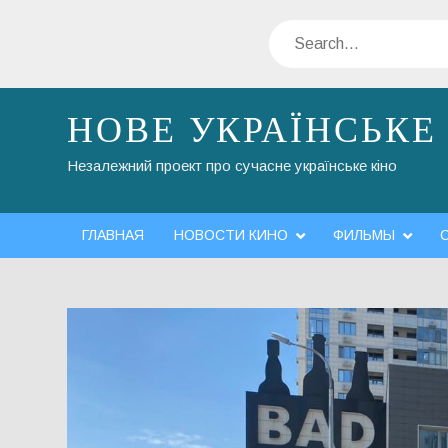
Skip
Search
to
content
НОВЕ УКРАЇНСЬКЕ
Незалежний проект про сучасне українське кіно
ГЛАВНАЯ
НОВОСТИ КИНО
ФИЛЬМЫ