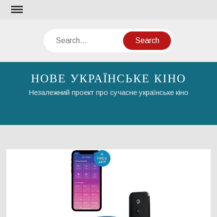
Skip
to
content
Search
НОВЕ УКРАЇНСЬКЕ КІНО
Незалежний проект про сучасне українське кіно