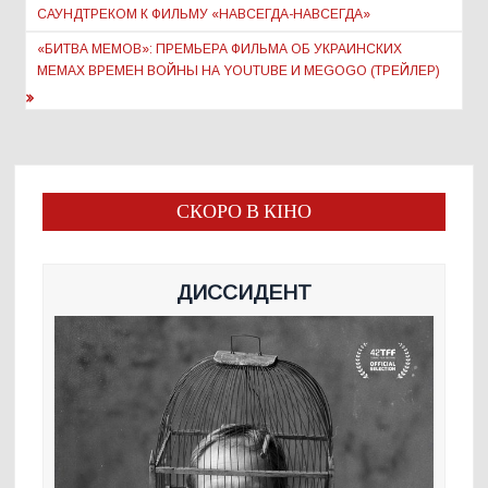
по
САУНДТРЕКОМ К ФИЛЬМУ «НАВСЕГДА-НАВСЕГДА»
записям
«БИТВА МЕМОВ»: ПРЕМЬЕРА ФИЛЬМА ОБ УКРАИНСКИХ
МЕМАХ ВРЕМЕН ВОЙНЫ НА YOUTUBE И MEGOGO (ТРЕЙЛЕР)
СКОРО В КІНО
ДИССИДЕНТ