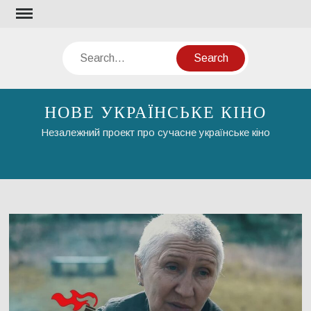
Skip
to
content
Search
НОВЕ УКРАЇНСЬКЕ КІНО
Незалежний проект про сучасне українське кіно