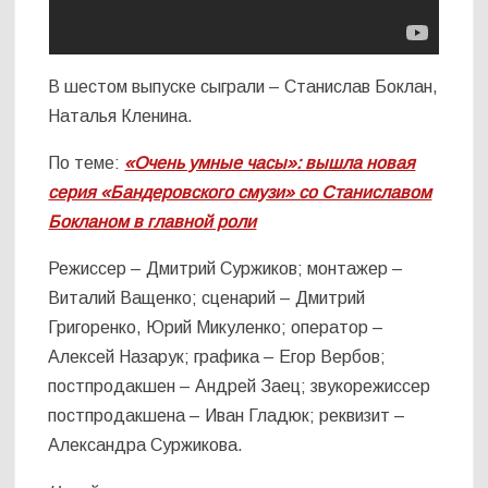
В шестом выпуске сыграли – Станислав Боклан,
Наталья Кленина.
По теме:
«Очень умные часы»: вышла новая
серия «Бандеровского смузи» со Станиславом
Бокланом в главной роли
Режиссер – Дмитрий Суржиков; монтажер –
Виталий Ващенко; сценарий – Дмитрий
Григоренко, Юрий Микуленко; оператор –
Алексей Назарук; графика – Егор Вербов;
постпродакшен – Андрей Заец; звукорежиссер
постпродакшена – Иван Гладюк; реквизит –
Александра Суржикова.