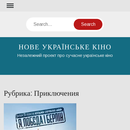
Skip
to
content
Search
НОВЕ УКРАЇНСЬКЕ КІНО
Незалежний проект про сучасне українське кіно
Рубрика:
Приключения