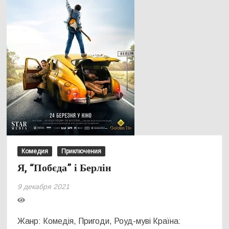
Комедия
Приключения
‎‎Я, “Побєда” і Берлін
9 декабря 2021
Жанр: Комедія, Пригоди, Роуд-муві Країна: