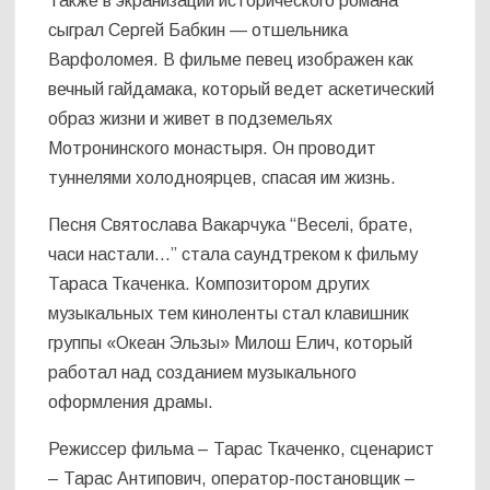
Также в экранизации исторического романа
сыграл Сергей Бабкин — отшельника
Варфоломея. В фильме певец изображен как
вечный гайдамака, который ведет аскетический
образ жизни и живет в подземельях
Мотронинского монастыря. Он проводит
туннелями холодноярцев, спасая им жизнь.
Песня Святослава Вакарчука “Веселі, брате,
часи настали…” стала саундтреком к фильму
Тараса Ткаченка. Композитором других
музыкальных тем киноленты стал клавишник
группы «Океан Эльзы» Милош Елич, который
работал над созданием музыкального
оформления драмы.
Режиссер фильма – Тарас Ткаченко, сценарист
– Тарас Антипович, оператор-постановщик –