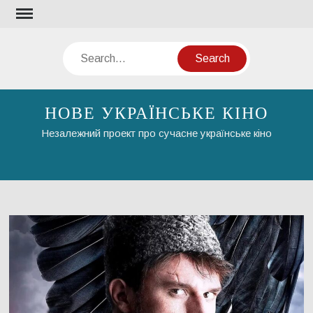
Skip
to
content
Search
НОВЕ УКРАЇНСЬКЕ КІНО
Незалежний проект про сучасне українське кіно