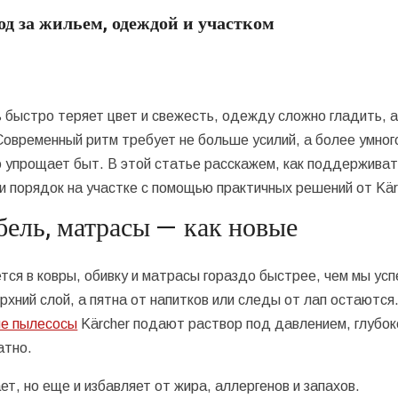
д за жильем, одеждой и участком
ь быстро теряет цвет и свежесть, одежду сложно гладить, 
овременный ритм требует не больше усилий, а более умног
о упрощает быт. В этой статье расскажем, как поддержива
и порядок на участке с помощью практичных решений от Kär
бель, матрасы — как новые
тся в ковры, обивку и матрасы гораздо быстрее, чем мы ус
хний слой, а пятна от напитков или следы от лап остаются
е пылесосы
Kärcher подают раствор под давлением, глубок
атно.
ет, но еще и избавляет от жира, аллергенов и запахов.