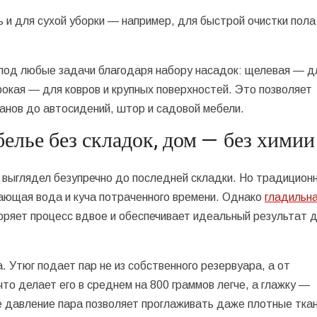
 и для сухой уборки — например, для быстрой очистки пола
под любые задачи благодаря набору насадок: щелевая — д
рокая — для ковров и крупных поверхностей. Это позволяет
анов до автосидений, штор и садовой мебели.
белье без складок, дом — без химии
н выглядел безупречно до последней складки. Но традицион
пающая вода и куча потраченного времени. Однако
гладильн
коряет процесс вдвое и обеспечивает идеальный результат 
. Утюг подает пар не из собственного резервуара, а от
то делает его в среднем на 800 граммов легче, а глажку —
 давление пара позволяет проглаживать даже плотные ткан