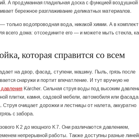
ний. А продуманная гладильная доска с функцией воздушной
чивает бережное разглаживание деликатных материалов.
— только водопроводная вода, никакой химии. А в комплект
ля всего дома: отсоедините его — и можете мыть стекла, к
йка, которая справится со всем
падает на двор, фасад, ступени, машину. Пыль, грязь после
вается снаружи и портит впечатление. И тут вручную не
о давления
Kärcher. Сильная струя воды под высоким давлен
ной плитки, камня, садовой мебели, автомобиля или фасада
. Струя очищает дорожки и лестницы от налета, аккуратно
грязь с забора.
азового K 2 до мощного K 7. Они различаются давлением,
еменем непрерывной работы. Также доступны разные линей