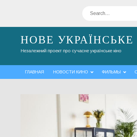
Skip
Search
to
content
НОВЕ УКРАЇНСЬКЕ
Незалежний проект про сучасне українське кіно
ГЛАВНАЯ
НОВОСТИ КИНО
ФИЛЬМЫ