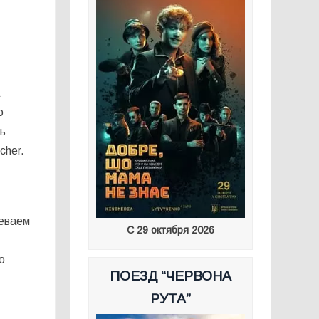
а
о
ть
cher.
певаем
С 29 октября 2026
.
о
ПОЕЗД “ЧЕРВОНА
РУТА”