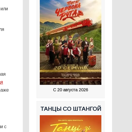
 или
ля
ная
ая
С 20 августа 2026
даже
ТАНЦЫ СО ШТАНГОЙ
и с