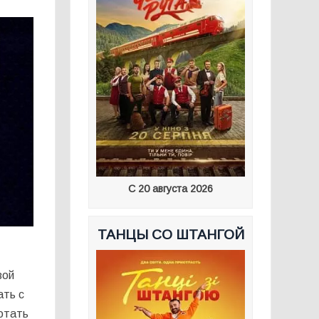
С 20 августа 2026
ТАНЦЫ СО ШТАНГОЙ
вой
ать с
ботать