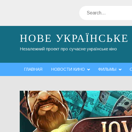
Skip
Search
to
content
НОВЕ УКРАЇНСЬКЕ
Незалежний проект про сучасне українське кіно
ГЛАВНАЯ
НОВОСТИ КИНО
ФИЛЬМЫ