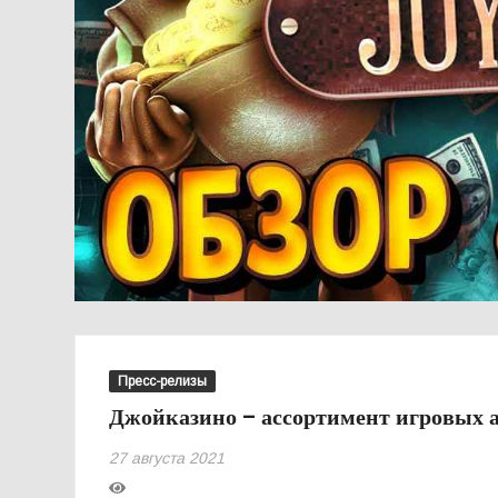
Пресс-релизы
Джойказино – ассортимент игровых а
27 августа 2021