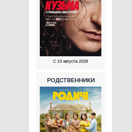
С 13 августа 2026
РОДСТВЕННИКИ