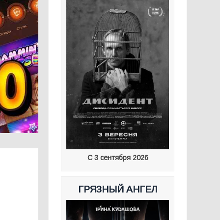
С 3 сентября 2026
ГРЯЗНЫЙ АНГЕЛ