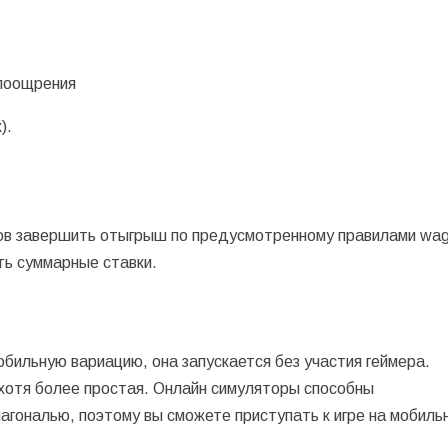
поощрения
).
ов завершить отыгрыш по предусмотренному правилами wag
ть суммарные ставки.
ильную вариацию, она запускается без участия геймера.
хотя более простая. Онлайн симуляторы способны
гональю, поэтому вы сможете приступать к игре на мобиль