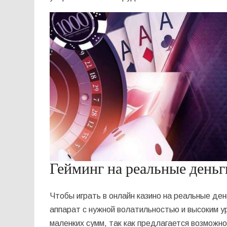
Гейминг на реальные деньг
Чтобы играть в онлайн казино на реальные ден
аппарат с нужной волатильностью и высоким у
маленких сумм, так как предлагается возможно