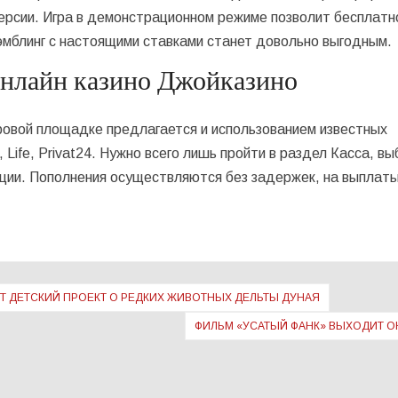
версии. Игра в демонстрационном режиме позволит бесплатн
гэмблинг с настоящими ставками станет довольно выгодным.
нлайн казино Джойказино
ровой площадке предлагается и использованием известных
Life, Privat24. Нужно всего лишь пройти в раздел Касса, в
кции. Пополнения осуществляются без задержек, на выплат
Т ДЕТСКИЙ ПРОЕКТ О РЕДКИХ ЖИВОТНЫХ ДЕЛЬТЫ ДУНАЯ
ФИЛЬМ «УСАТЫЙ ФАНК» ВЫХОДИТ 