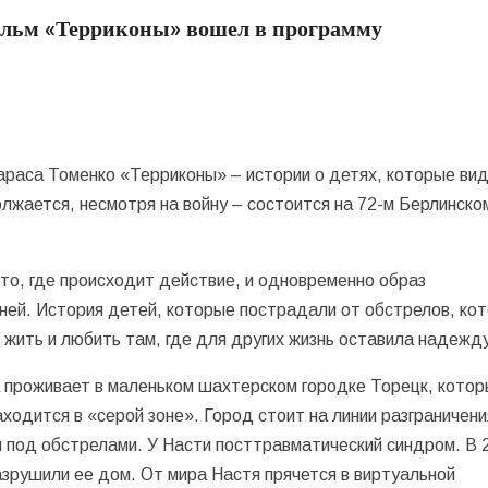
ильм «Терриконы» вошел в программу
раса Томенко «Терриконы» – истории о детях, которые ви
должается, несмотря на войну – состоится на 72-м Берлинско
то, где происходит действие, и одновременно образ
ней. История детей, которые пострадали от обстрелов, ко
 жить и любить там, где для других жизнь оставила надежд
на проживает в маленьком шахтерском городке Торецк, кото
аходится в «серой зоне». Город стоит на линии разграничени
я под обстрелами. У Насти посттравматический синдром. В 
азрушили ее дом. От мира Настя прячется в виртуальной