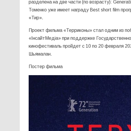
разделена на две части (по возрасту): Generati
Томенко уже имеет награду Best short film пр
«Тир».
Проект фильма «Терриконы» стал одним из по
«ІнсайтМедіа» при поддержке Государственног
кинофестиваль пройдет с 10 по 20 февраля 202
Шьямалан.
Постер фильма