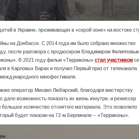
детей в Украине, проживающих в «серой зоне» на востоке с
ойны на Донбассе. С 2014 года им было собрано множество
году, после разговора с продюсером Владимиром Филипповы
риконы». В 2021 году фильм «Терриконы»
стал участником
се
ля в Карловых Варах и получил Первый приз от телеканала
го международного кинофестиваля.
акже оператор Михаил Любарский, благодаря мастерству
о дало возможность показать их жизнь изнутри, и режиссер
 большое количество отснятого материала. Это позволило
торый будет показан на 72-м Берлинале – «Терриконы».