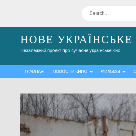
Skip
Search
to
content
НОВЕ УКРАЇНСЬКЕ
Незалежний проект про сучасне українське кіно
ГЛАВНАЯ
НОВОСТИ КИНО
ФИЛЬМЫ