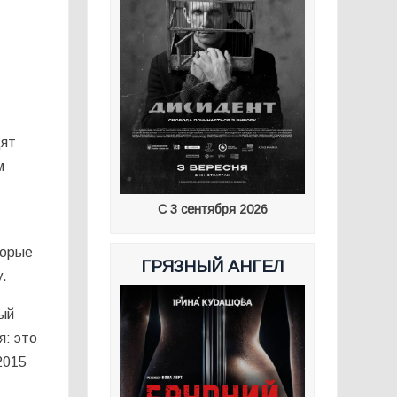
дят
м
С 3 сентября 2026
торые
ГРЯЗНЫЙ АНГЕЛ
у.
рый
я: это
2015