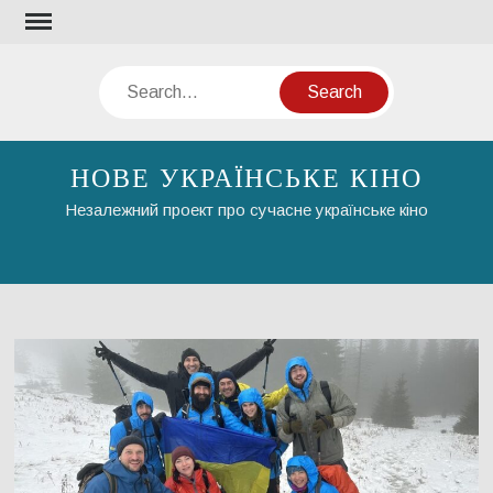
Skip
to
content
Search
НОВЕ УКРАЇНСЬКЕ КІНО
Незалежний проект про сучасне українське кіно