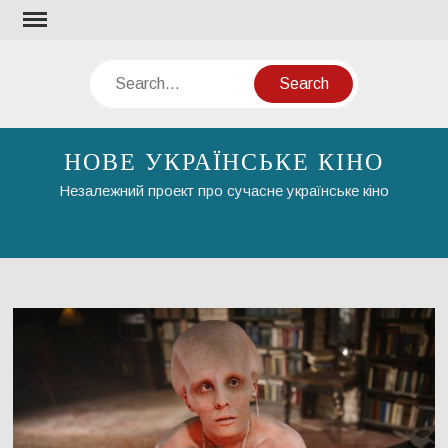
Skip
to
content
Search
НОВЕ УКРАЇНСЬКЕ КІНО
Незалежний проект про сучасне українське кіно