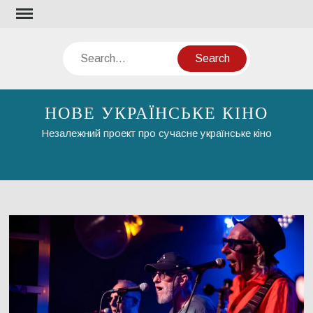
Skip
to
content
Search
НОВЕ УКРАЇНСЬКЕ КІНО
Незалежний проект про сучасне українське кіно