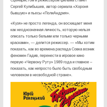
Сценаристом и режиссером фильма станет
Сергей Кулибышев, автор сериала «Хороня
бывшую» и пьесы «ПолиАндрия».
«Кузя» не просто легенда, он восхищает меня
как неоднозначная личность, которую нельзя
описать только белыми или только черными
красками», — делится режиссер. — «Мы хотим
показать, как во времена распада Совка возник
феномен Гадив, перенести в игровое кино
первую «Червону Руту» 1989 года и главное –
показать, как непросто было быть свободным
человеком в несвободной стране».