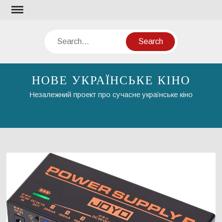
Skip
to
content
Search
НОВЕ УКРАЇНСЬКЕ КІНО
Незалежний проект про сучасне українське кіно