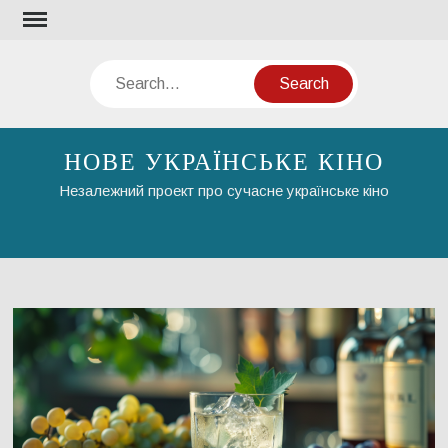
Skip
to
content
Search
НОВЕ УКРАЇНСЬКЕ КІНО
Незалежний проект про сучасне українське кіно