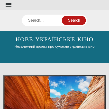
Skip
to
content
Search
НОВЕ УКРАЇНСЬКЕ КІНО
Незалежний проект про сучасне українське кіно