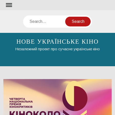
Skip
to
content
Search
НОВЕ УКРАЇНСЬКЕ КІНО
Незалежний проект про сучасне українське кіно