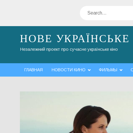
Skip
Search
to
content
НОВЕ УКРАЇНСЬКЕ
Незалежний проект про сучасне українське кіно
ГЛАВНАЯ
НОВОСТИ КИНО
ФИЛЬМЫ