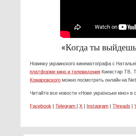
«Когда ты выйдешь
Новинку украинского кинематографа с Наталь
платформе кино и телевидения
Киевстар ТВ. 
Комаровского
можно посмотреть онлайн на Netfl
Читайте все новости «Нове українське кіно» в
Facebook
|
Telegram
|
X
|
Instagram
|
Threads
|