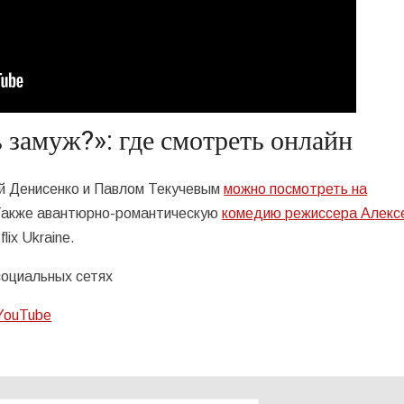
 замуж?»: где смотреть онлайн
ей Денисенко и Павлом Текучевым
можно посмотреть на
Также авантюрно-романтическую
комедию режиссера Алекс
ix Ukraine.
 социальных сетях
YouTube