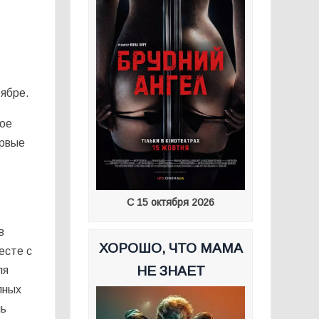
тябре.
ое
ервые
С 15 октября 2026
в
ХОРОШО, ЧТО МАМА
есте с
НЕ ЗНАЕТ
ля
лных
нь