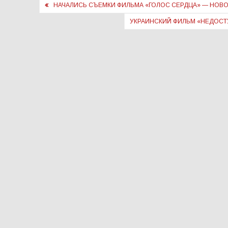
Навигация
НАЧАЛИСЬ СЪЕМКИ ФИЛЬМА «ГОЛОС СЕРДЦА» — НОВ
по
УКРАИНСКИЙ ФИЛЬМ «НЕДОСТ
записям