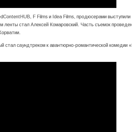
dContentHUB, F Films и Idea Films, продюсерами выступили
м ленты стал Алексей Комаровский. Часть съемок проведен
Хорватии.
ый стал саундтреком к авантюрно-романтической комедии 