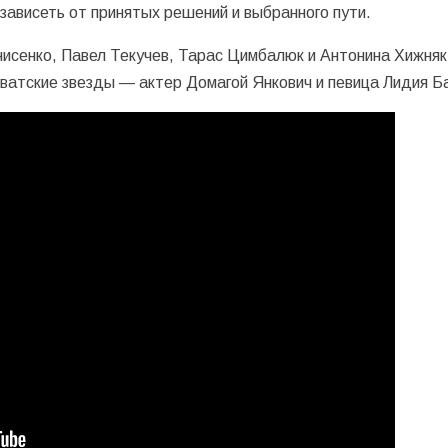
зависеть от принятых решений и выбранного пути.
исенко, Павел Текучев, Тарас Цимбалюк и Антонина Хижняк
ватские звезды — актер Домагой Янкович и певица Лидия Б