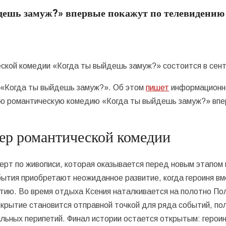
ешь замуж?» впервые покажут по телевидению
еской комедии «Когда ты выйдешь замуж?» состоится в сен
 «Когда ты выйдешь замуж?». Об этом
пишет
информационн
кую романтическую комедию «Когда ты выйдешь замуж?» вп
ер романтической комедии
ерт по живописи, которая оказывается перед новым этапом 
ытия приобретают неожиданное развитие, когда героиня вм
тию. Во время отдыха Ксения наталкивается на полотно По
крытие становится отправной точкой для ряда событий, по
альных перипетий. Финал истории остается открытым: герои