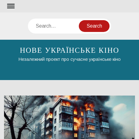
Skip
to
content
Search
НОВЕ УКРАЇНСЬКЕ КІНО
Незалежний проект про сучасне українське кіно