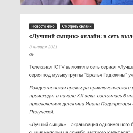
Новости кино
Смотреть онлайн
«Лучший сыщик» онлайн: в сеть вы
8 января 2021
Телеканал ICTV выложил в сеть сериал «Лучш
серия под музыку группы “Братья Гадюкины” у
Рождественская премьера приключенческого р
происходят в начале ХХ века, состоялась 6 ян
приключениях детектива Ивана Подопригоры 
Пилунский.
«Лучший сыщик» – экранизация одноименного 
сыщик империи на службе частного Капитала”,