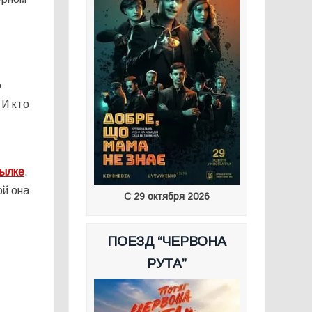
о
 И кто
сылке
.
ой она
С 29 октября 2026
ПОЕЗД “ЧЕРВОНА
РУТА”