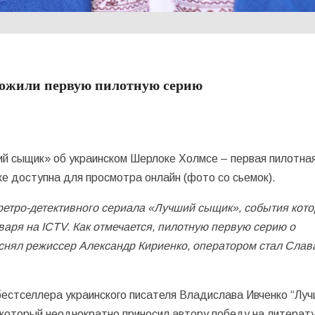
ложили первую пилотную серию
ий сыщик» об украинском Шерлоке Холмсе – первая пилотна
же доступна для просмотра онлайн (фото со сьемок).
етро-детективного сериала «Лучший сыщик», события кото
варя на ICTV. Как отмечается, пилотную первую серию о
снял режиссер Александр Кириенко, оператором стал Слав
бестселлера украинского писателя Владислава Ивченко “Лу
 который неоднократно приносил автору победу на литерат