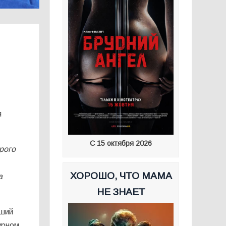
я
С 15 октября 2026
рого
ХОРОШО, ЧТО МАМА
а
НЕ ЗНАЕТ
чший
урном