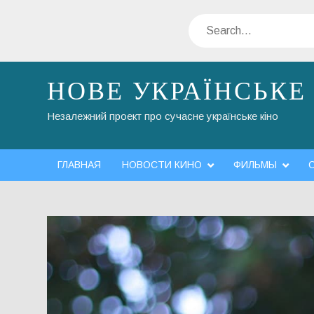
Skip
Search
to
content
НОВЕ УКРАЇНСЬКЕ
Незалежний проект про сучасне українське кіно
ГЛАВНАЯ
НОВОСТИ КИНО
ФИЛЬМЫ