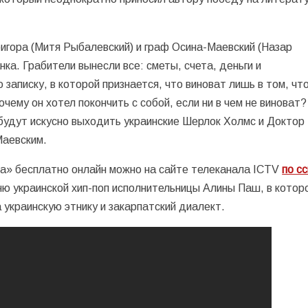
ригора (Митя Рыбалевский) и граф Осина-Маевский (Назар
ка. Грабители вынесли все: сметы, счета, деньги и
аписку, в которой признается, что виноват лишь в том, чт
очему он хотел покончить с собой, если ни в чем не виноват?
 будут искусно выходить украинские Шерлок Холмс и Доктор
Маевским.
а» бесплатно онлайн можно на сайте телеканала ICTV
по с
ю украинской хип-поп исполнительницы Алины Паш, в котор
 украинскую этнику и закарпатский диалект.