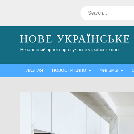
Skip
Search
to
content
НОВЕ УКРАЇНСЬКЕ
Незалежний проект про сучасне українське кіно
ГЛАВНАЯ
НОВОСТИ КИНО
ФИЛЬМЫ