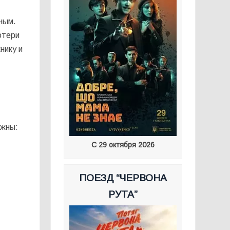
ным.
отери
нику и
ажны:
С 29 октября 2026
ПОЕЗД “ЧЕРВОНА
РУТА”