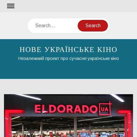
Skip
to
content
Search
НОВЕ УКРАЇНСЬКЕ КІНО
Незалежний проект про сучасне українське кіно