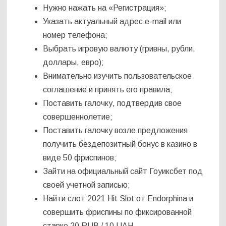
Нужно нажать на «Регистрация»;
Указать актуальный адрес e-mail или
номер телефона;
Выбрать игровую валюту (гривны, рубли,
доллары, евро);
Внимательно изучить пользовательское
соглашение и принять его правила;
Поставить галочку, подтвердив свое
совершеннолетие;
Поставить галочку возле предложения
получить бездепозитный бонус в казино в
виде 50 фриспинов;
Зайти на официальный сайт Гоуиксбет под
своей учетной записью;
Найти слот 2021 Hit Slot от Endorphina и
совершить фриспины по фиксированной
ставке 20 RUB / 10 UAH.