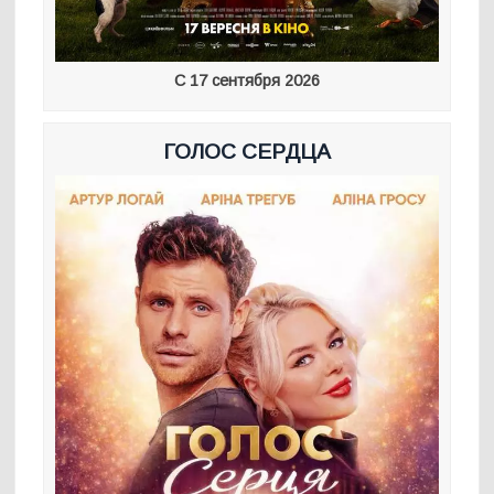
С 17 сентября 2026
ГОЛОС СЕРДЦА