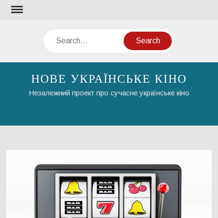
Skip
to
content
Search
НОВЕ УКРАЇНСЬКЕ КІНО
Незалежний проект про сучасне українське кіно