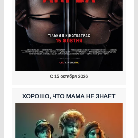
С 15 октября 2026
ХОРОШО, ЧТО МАМА НЕ ЗНАЕТ