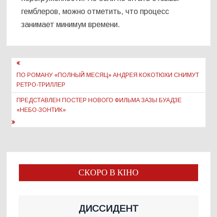
гемблеров, можно отметить, что процесс
занимает минимум времени.
Навигация
по
ПО РОМАНУ «ПОЛНЫЙ МЕСЯЦ» АНДРЕЯ КОКОТЮХИ СНИМУТ
РЕТРО-ТРИЛЛЕР
записям
ПРЕДСТАВЛЕН ПОСТЕР НОВОГО ФИЛЬМА ЗАЗЫ БУАДЗЕ
«НЕБО-ЗОНТИК»
СКОРО В КІНО
ДИССИДЕНТ