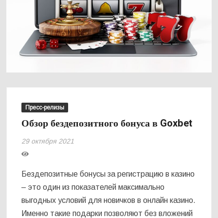
Пресс-релизы
Обзор бездепозитного бонуса в Goxbet
29 октября 2021
Бездепозитные бонусы за регистрацию в казино
– это один из показателей максимально
выгодных условий для новичков в онлайн казино.
Именно такие подарки позволяют без вложений