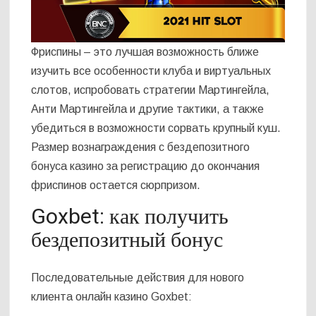
Фриспины – это лучшая возможность ближе
изучить все особенности клуба и виртуальных
слотов, испробовать стратегии Мартингейла,
Анти Мартингейла и другие тактики, а также
убедиться в возможности сорвать крупный куш.
Размер вознаграждения с бездепозитного
бонуса казино за регистрацию до окончания
фриспинов остается сюрпризом.
Goxbet: как получить
бездепозитный бонус
Последовательные действия для нового
клиента онлайн казино Goxbet: