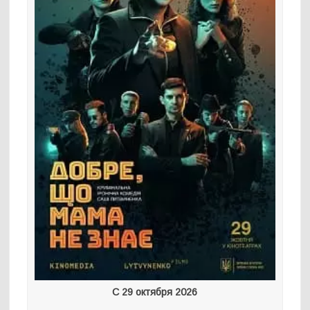
С 29 октября 2026