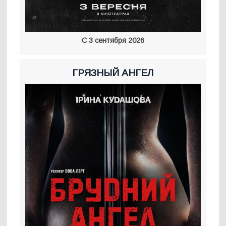
С 3 сентября 2026
ГРЯЗНЫЙ АНГЕЛ