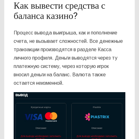
Как вывести средства с
баланса казино?
Процесс вывода выигрыша, как и пополнение
счета, не вызывает сложностей. Все денежные
транзакции производятся в разделе Касса
личного профиля. Деньги выводятся через ту
платежную систему, через которую игрок
вносил деньги на баланс. Валюта также
остается неизменной.