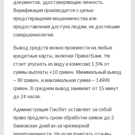
документов, удостоверяющие личность.
Верификация производится с целью
предотвращения мошенничества или
предоставления доступа людям, не достигшим
совершеннолетия.
Вывод средств можно произвести на любые
кредитные карты, включая ПриватБанк. Не
стоит упускать из виду и комиссию 1,5% от
суммы выплаты +10 гривен. Минимальный вывод
– 80 гривен, а максимальная сумма – 14999
гривен. В среднем вывод занимает от 15 минут
до 24 часов.
Администрация Гоксбет оставляет за собой
право продлить сроки обработки заявок до 2
банковских дней из-за чрезмерной
перегруженности. Но если почитать отзывы