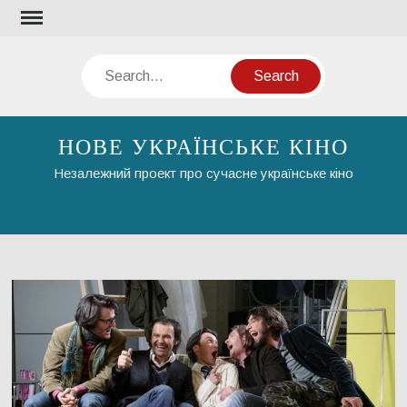
Skip
to
content
Search
НОВЕ УКРАЇНСЬКЕ КІНО
Незалежний проект про сучасне українське кіно